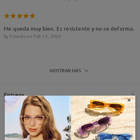
Me queda muy bien. Es resistente y no se deforma.
by
Ernesto
on
Feb 13 , 2026
MOSTRAR MÁS
Mi opinión es totalmente honesta, he de decir que
no tenía mucha esperanza con la calidad de las
gafas, y me han sorprendido gratamente llevo año
y medio con ellas y se me suelen caer pues no
Entrega
×
están estropeadas! No se rayan ni se estropean, de
normal cuando h comprado gafas económicas en un
año suelen estar feísimas y rayadas. Y estas gafas
de firmoo me están durando muy bien! Muy
Pedido realizado
Revestimiento resistente a arañazo incluído
contenta con ellas!
60 días de garantía de devolución y cambio
by
Moni
on
Sep 16 , 2025
Fabricación
Garantía de 365 días
Descubrir Más