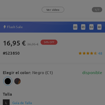
1/7
Ver vídeo
Flash Sale
2
D
05
54
45
:
:
:
16,95 €
54% OFF
36,95 €
#S23850
48
Elegir el color
:
Negro (C1)
disponible
Talla
L
Guía de Talla