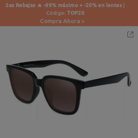
2as Rebajas 🔥 -99% máximo + -20% en lentes
|
Código:
TOP20
Compra Ahora >