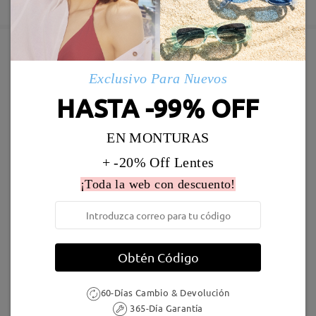
5-7 días laborales
detalles
Leer todos los
Enviado
comentarios
Marcos Similares
Deje su comentario
Exclusivo Para Nuevos
Envío
HASTA -99% OFF
5-7 días laborales
detalles
EN MONTURAS
Llegado
+ -20% Off Lentes
¡Toda la web con descuento!
S52617
19,95 €
S75126
26,95 €
Obtén Código
60-Días Cambio & Devolución
365-Día Garantía