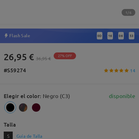
1/6
Flash Sale
0
D
16
06
53
:
:
:
26,95 €
27% OFF
36,95 €
#S59274
14
Elegir el color
:
Negro (C3)
disponible
Talla
S
Guía de Talla