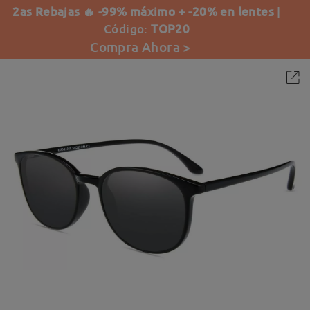
2as Rebajas 🔥 -99% máximo + -20% en lentes
|
Código:
TOP20
Compra Ahora >