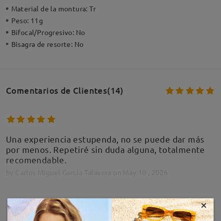
Material de la montura:
Tr
Peso:
11g
Bifocal/Progresivo:
No
Bisagra de resorte:
No
Comentarios de Clientes(14)
Una experiencia estupenda, no se puede dar más
por menos. Repetiré sin duda alguna, totalmente
recomendable.
by
Carlos Miguel García Talavera
on
May 10 , 2026
×
MOSTRAR MÁS