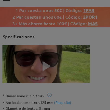
1 Par cuesta unos 50€ | Código:
1PAR
2 Par cuestan unos 60€ | Código:
2POR1
3+ Más ahorro hasta 100€ | Código:
MAS
Specificaciones
Dimensiones:
51-19-145
Ancho de la montura:
125 mm
(
Paqueño
)
Diametro de lentes:
51 mm