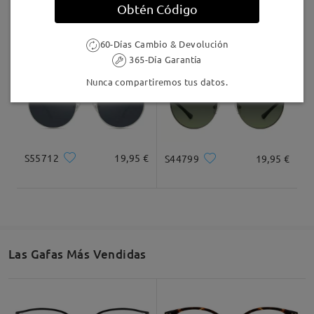
Obtén Código
S06338
19,95 €
S42386
19,95 €
60-Días Cambio & Devolución
365-Día Garantía
Nunca compartiremos tus datos.
S55712
19,95 €
S44799
19,95 €
Las Gafas Más Vendidas