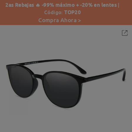
2as Rebajas 🔥 -99% máximo + -20% en lentes
|
Código:
TOP20
Compra Ahora >