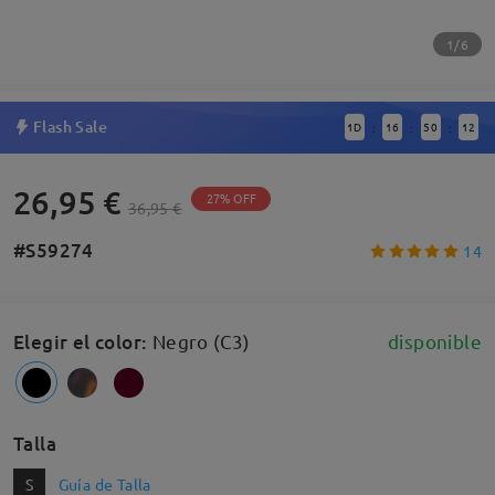
1/6
Flash Sale
1
D
16
50
12
:
:
:
26,95 €
27% OFF
36,95 €
#S59274
14
Elegir el color
:
Negro (C3)
disponible
Talla
S
Guía de Talla