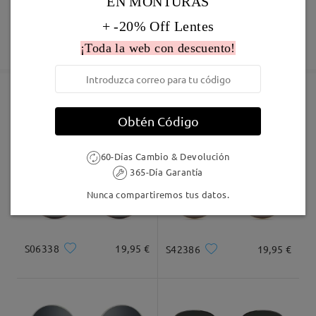
EN MONTURAS
60 días de garantía de devolución y cambio
comentarios
+ -20% Off Lentes
Deje su comentario
Fabricación
Garantía de 365 días
Descubrir Más
¡Toda la web con descuento!
5-7 días laborales
detalles
Enviado
Marcos Similares
Obtén Código
Envío
60-Días Cambio & Devolución
5-7 días laborales
detalles
365-Día Garantía
Nunca compartiremos tus datos.
Llegado
S06338
19,95 €
S42386
19,95 €