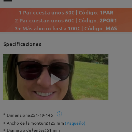
1 Par cuesta unos 50€ | Código:
1PAR
2 Par cuestan unos 60€ | Código:
2POR1
3+ Más ahorro hasta 100€ | Código:
MAS
Specificaciones
Dimensiones:
51-19-145
Ancho de la montura:
125 mm
(
Paqueño
)
Diametro de lentes:
51 mm