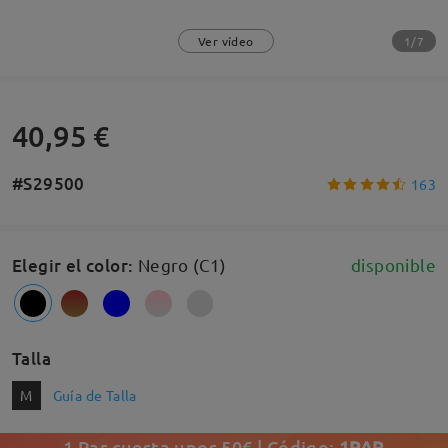
1/7
Ver vídeo
40,95 €
#S29500
163
Elegir el color
:
Negro (C1)
disponible
Talla
M
Guía de Talla
1 Par cuesta unos 50€ | Código:
1PAR