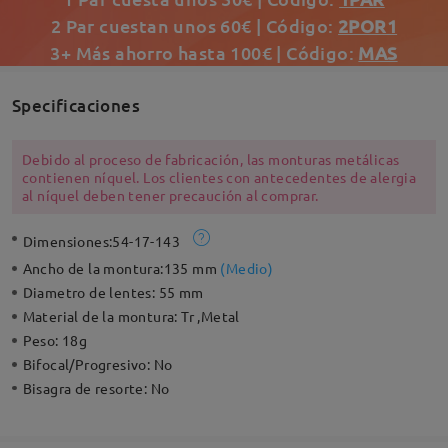
2 Par cuestan unos 60€ | Código:
2POR1
3+ Más ahorro hasta 100€ | Código:
MAS
Specificaciones
Debido al proceso de fabricación, las monturas metálicas
contienen níquel. Los clientes con antecedentes de alergia
al níquel deben tener precaución al comprar.
Dimensiones:
54-17-143
Ancho de la montura:
135 mm
(
Medio
)
Diametro de lentes:
55 mm
Material de la montura:
Tr ,Metal
Peso:
18g
Bifocal/Progresivo:
No
Bisagra de resorte:
No