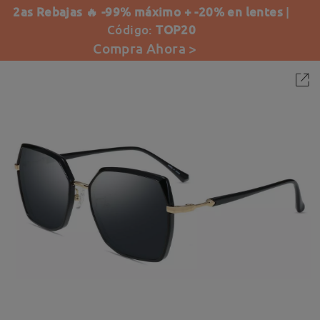
2as Rebajas 🔥 -99% máximo + -20% en lentes
|
Código:
TOP20
Compra Ahora >