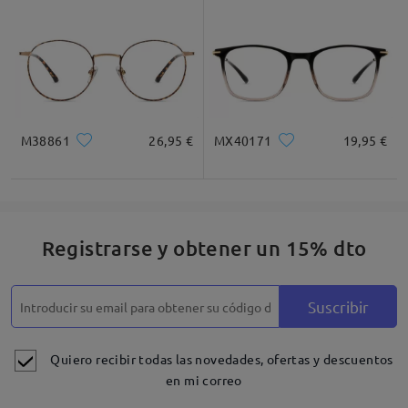
correo electrónico a service@firmoo.es
Gracias por su comprensión.
Atentamente,
M38861
26,95 €
MX40171
19,95 €
Firmoo Team
Registrarse y obtener un 15% dto
Leer todos los
comentarios
Deje su comentario
Suscribir
Quiero recibir todas las novedades, ofertas y descuentos
en mi correo