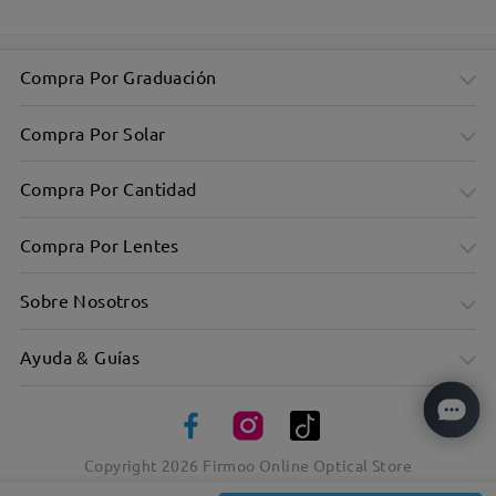
Compra Por Graduación
Compra Por Solar
Compra Por Cantidad
Compra Por Lentes
Sobre Nosotros
Ayuda & Guías
Copyright
2026
Firmoo Online Optical Store
Montura Aviador Metálica: Estilo y Calidad
Templos de Carey's Añaden Toque Clásico