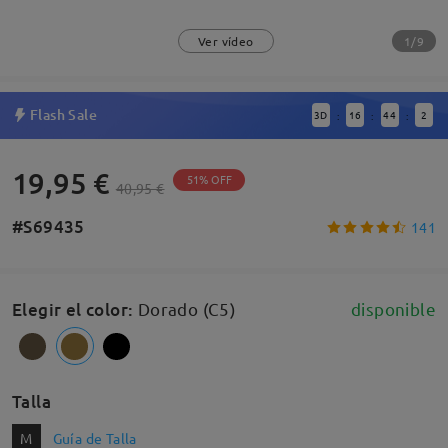
1/9
Ver vídeo
Flash Sale
3
D
16
44
1
:
:
:
19,95 €
51% OFF
40,95 €
#S69435
141
Elegir el color
:
Dorado (C5)
disponible
Talla
M
Guía de Talla