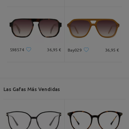
Dimensiones
S98574
36,95 €
Bay029
36,95 €
Ancho Total
Longitud de Patillas
131mm/ 5.16plg.
145mm/ 5.71plg.
Las Gafas Más Vendidas
Ancho de Cristal
Altura de Cristal
Ancho de Puente
54mm/ 2.13plg.
49mm/ 1.93plg.
17mm/ 0.67plg.
Recomendación de Rostro