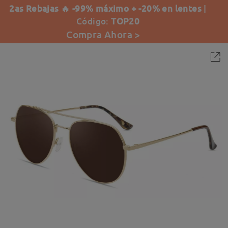
2as Rebajas 🔥 -99% máximo + -20% en lentes
|
Código:
TOP20
Compra Ahora >