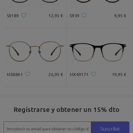
S0189
12,95 €
S939
9,95 €
Cuadrada
Redondo
Corazón
Diamante
Ovalado
* Solo Para Referencia
M38861
26,95 €
MX40171
19,95 €
Descripción del Producto
Registrarse y obtener un 15% dto
Suscribir