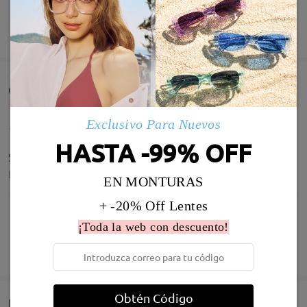
MOSTRAR MÁS
Comentarios de Clientes(141)
Exclusivo Para Nuevos
HASTA -99% OFF
Super
by
Tamara codina roca
on
Dec 14 , 2025
EN MONTURAS
+ -20% Off Lentes
¡Toda la web con descuento!
MOSTRAR MÁS
Estoy feliz con ellas. Son preciosas!!
by
Carolina
on
Jul 25 , 2025
Infomación de Modelo
Obtén Código
Entrega