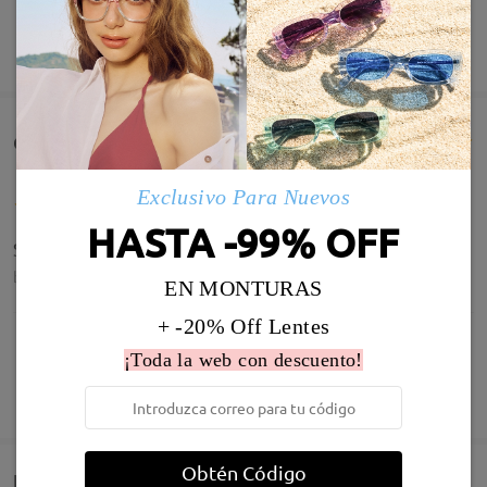
MOSTRAR MÁS
Comentarios de Clientes(141)
Exclusivo Para Nuevos
HASTA -99% OFF
Super
by
Tamara codina roca
on
Dec 14 , 2025
EN MONTURAS
+ -20% Off Lentes
¡Toda la web con descuento!
MOSTRAR MÁS
Estoy feliz con ellas. Son preciosas!!
by
Carolina
on
Jul 25 , 2025
Infomación de Modelo
Obtén Código
Entrega