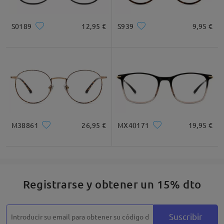
S0189
12,95 €
S939
9,95 €
Cuadrada
Redondo
Corazón
Diamante
Ovalado
* Solo Para Referencia
M38861
26,95 €
MX40171
19,95 €
Descripción del Producto
Registrarse y obtener un 15% dto
Suscribir