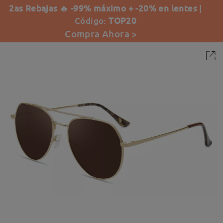
2as Rebajas 🔥 -99% máximo + -20% en lentes
|
Código:
TOP20
Compra Ahora >