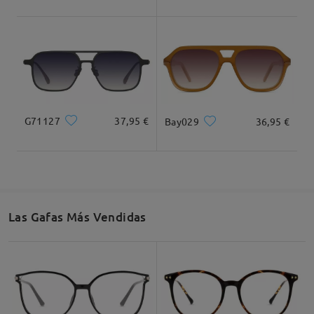
Dimensiones
G71127
37,95 €
Bay029
36,95 €
Ancho Total
Longitud de Patillas
131mm/ 5.16plg.
145mm/ 5.71plg.
Las Gafas Más Vendidas
Ancho de Cristal
Altura de Cristal
Ancho de Puente
54mm/ 2.13plg.
49mm/ 1.93plg.
17mm/ 0.67plg.
Recomendación de Rostro