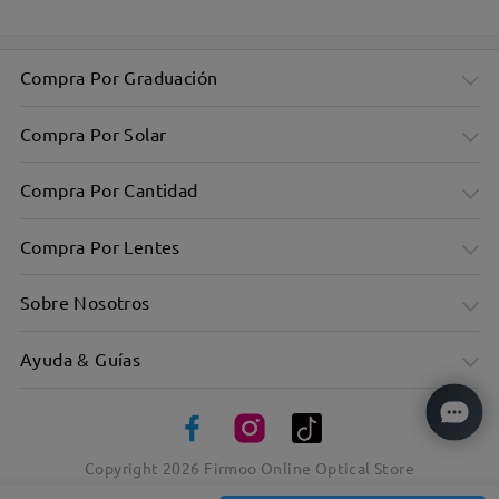
Compra Por Graduación
Compra Por Solar
Compra Por Cantidad
Compra Por Lentes
Sobre Nosotros
Ayuda & Guías
Copyright
2026
Firmoo Online Optical Store
Montura Aviador Metálica: Estilo y Calidad
Templos de Carey's Añaden Toque Clásico