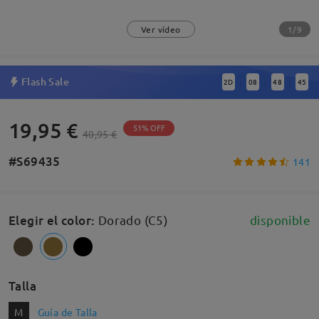
1/9
Ver vídeo
Flash Sale
2
D
08
48
44
:
:
:
19,95 €
51% OFF
40,95 €
#S69435
141
Elegir el color
:
Dorado (C5)
disponible
Talla
M
Guía de Talla