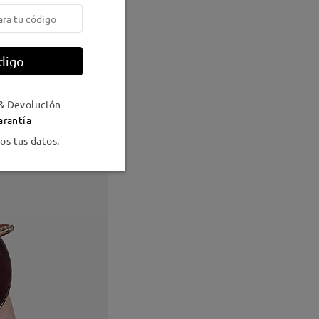
digo
& Devolución
arantía
s tus datos.