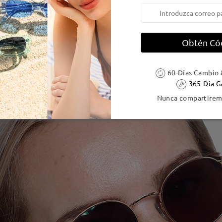
Obtén Có
60-Días Cambio 
365-Día G
Nunca compartiremo