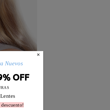
×
ra Nuevos
9% OFF
URAS
 Lentes
 descuento!