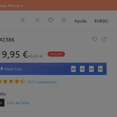
ra Ahora >
Ayuda
EUR
(
€
)
42386
19,95 €
51% OFF
40,95 €
Flash Sale
2
D
16
35
33
:
:
:
157 Comentarios
lla:
M
Guía de Talla