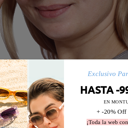
Exclusivo Pa
HASTA -9
EN MONT
+ -20% Off
¡Toda la web con