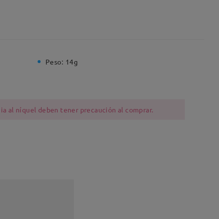
Peso:
14g
ia al níquel deben tener precaución al comprar.