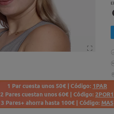
E
1 Par cuesta unos 50€ | Código:
1PAR
2 Pares cuestan unos 60€ | Código:
2POR1
3 Pares+ ahorra hasta 100€ | Código:
MAS