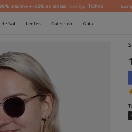
Comp
-99% máximo + -20% en lentes
| Código:
TOP20
 de Sol
Lentes
Colección
Guía
S
Ta