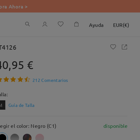
ra Ahora >
Ayuda
EUR
(
€
)
T4126
40,95 €
212 Comentarios
lla:
M
Guía de Talla
legir el color: Negro (C1)
disponible