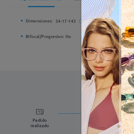
Dimensiones:
Ancho de
54-17-143
Bifocal/Progresivo:
No
Bisagra d
Fabricac
5-7 días laboral
Pedido
realizado