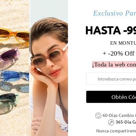
Exclusivo Pa
 la montura:
129 mm
(
Medio
)
Diametro de lentes:
55 mm
HASTA -9
e resorte:
No
Material de la montura:
Tr
EN MONT
+ -20% Off
¡Toda la web con
DELIVERY
Obtén Có
ión
60-Días Cambio 
es
detalles
5
365-Día G
Enviado
Nunca compartiremo