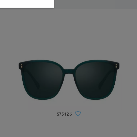
S75126