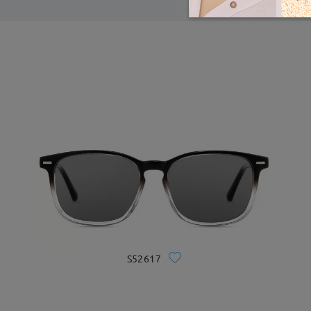
S52617