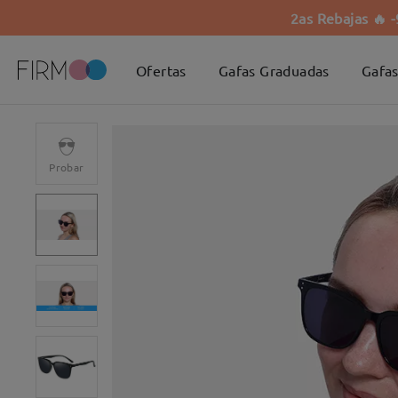
2as Rebajas 🔥 
Ofertas
Gafas Graduadas
Gafas
Probar