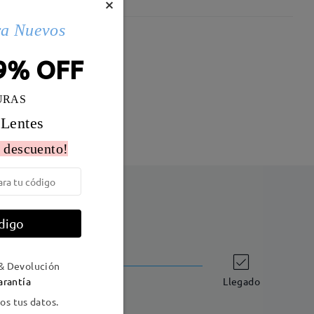
×
ra Nuevos
Peso:
14g
9% OFF
URAS
 Lentes
 descuento!
digo
Envío
& Devolución
-7 días laborales
detalles
arantía
Llegado
s tus datos.