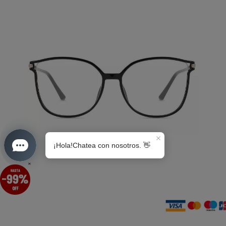
S0189
×