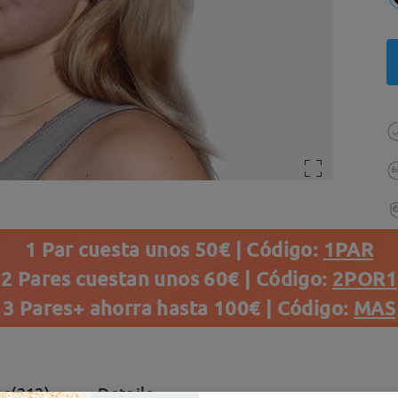
1 Par cuesta unos 50€ | Código:
1PAR
2 Pares cuestan unos 60€ | Código:
2POR1
3 Pares+ ahorra hasta 100€ | Código:
MAS
es(212)
Details