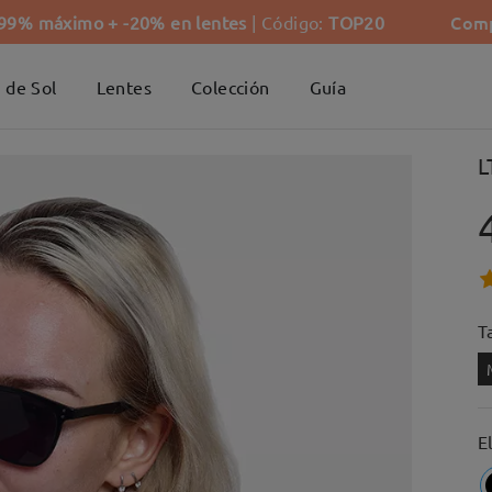
Comp
-99% máximo + -20% en lentes
| Código:
TOP20
 de Sol
Lentes
Colección
Guía
L
Ta
E