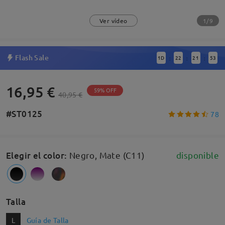
1/9
Ver vídeo
Flash Sale
1
D
22
21
52
:
:
:
16,95 €
59% OFF
40,95 €
#ST0125
78
Elegir el color
:
Negro, Mate (C11)
disponible
Talla
L
Guía de Talla