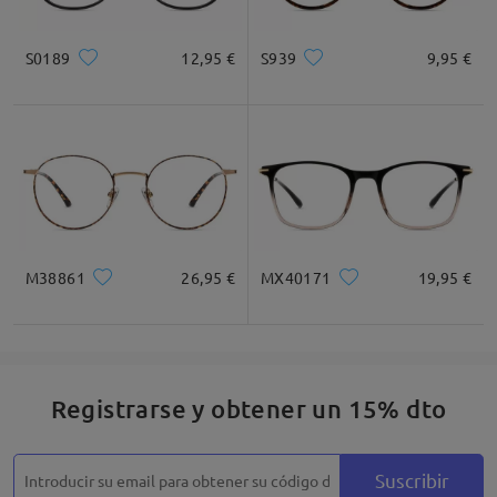
Cuadrada
Redondo
Corazón
Diamante
Ovalado
S0189
12,95 €
S939
9,95 €
* Solo Para Referencia
Descripción del Producto
M38861
26,95 €
MX40171
19,95 €
Registrarse y obtener un 15% dto
Suscribir