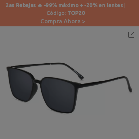
2as Rebajas 🔥 -99% máximo + -20% en lentes
|
Código:
TOP20
Compra Ahora >