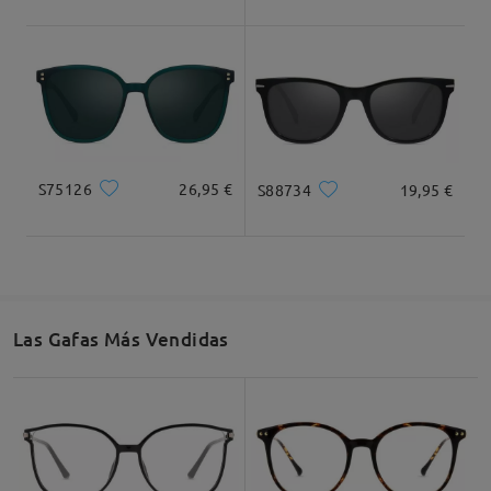
Ancho Total
Longitud de Patillas
136mm/ 5.35plg.
147mm/ 5.79plg.
S75126
26,95 €
S88734
19,95 €
Ancho de Cristal
Altura de Cristal
Ancho de Puente
56mm/ 2.20plg.
44mm/ 1.73plg.
17mm/ 0.67plg.
Las Gafas Más Vendidas
Recomendación de Rostro