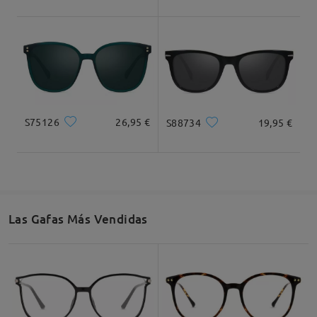
Ancho Total
Longitud de Patillas
136mm/ 5.35plg.
147mm/ 5.79plg.
S75126
26,95 €
S88734
19,95 €
Ancho de Cristal
Altura de Cristal
Ancho de Puente
56mm/ 2.20plg.
44mm/ 1.73plg.
17mm/ 0.67plg.
Las Gafas Más Vendidas
Recomendación de Rostro