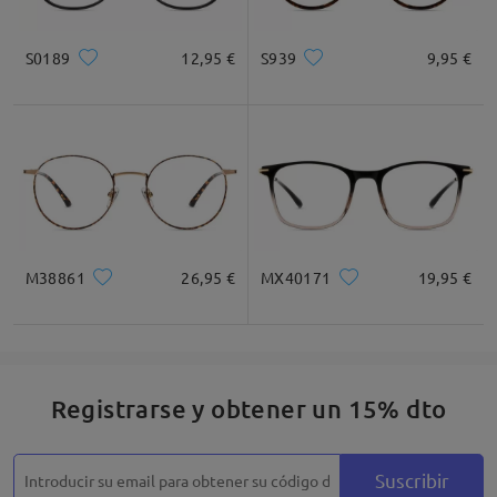
Cuadrada
Redondo
Corazón
Diamante
Ovalado
S0189
12,95 €
S939
9,95 €
* Solo Para Referencia
Descripción del Producto
M38861
26,95 €
MX40171
19,95 €
Registrarse y obtener un 15% dto
Suscribir