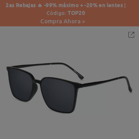
2as Rebajas 🔥 -99% máximo + -20% en lentes
|
Código:
TOP20
Compra Ahora >