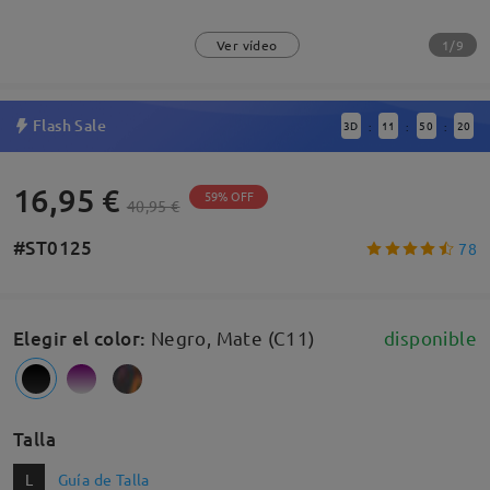
1/9
Ver vídeo
Flash Sale
3
D
11
50
20
:
:
:
16,95 €
59% OFF
40,95 €
#ST0125
78
Elegir el color
:
Negro, Mate (C11)
disponible
Talla
L
Guía de Talla