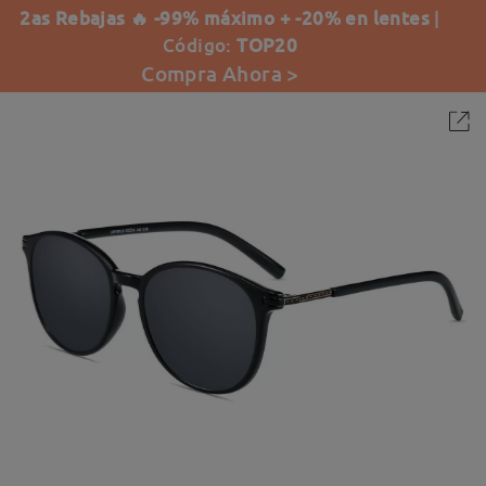
2as Rebajas 🔥 -99% máximo + -20% en lentes
|
Código:
TOP20
Compra Ahora >