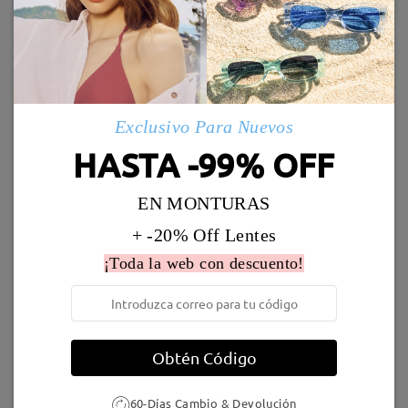
Enviado
Marcos Similares
Leer todos los
Envío
comentarios
5-7 días laborales
detalles
Deje su comentario
Exclusivo Para Nuevos
HASTA -99% OFF
Llegado
EN MONTURAS
S06338
19,95 €
S42386
19,95 €
+ -20% Off Lentes
¡Toda la web con descuento!
Obtén Código
S59274
26,95 €
S44799
19,95 €
60-Días Cambio & Devolución