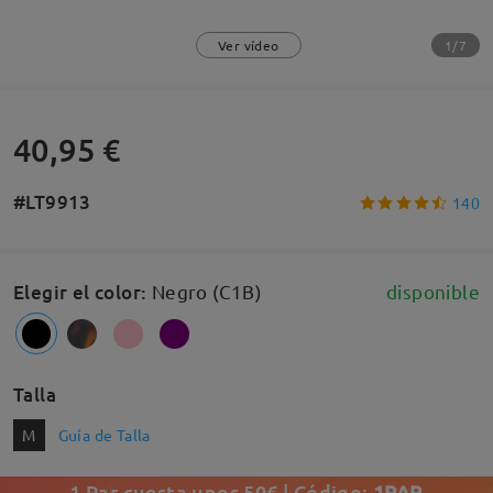
1/7
Ver vídeo
40,95 €
#LT9913
140
Elegir el color
:
Negro (C1B)
disponible
Talla
M
Guía de Talla
1 Par cuesta unos 50€ | Código:
1PAR