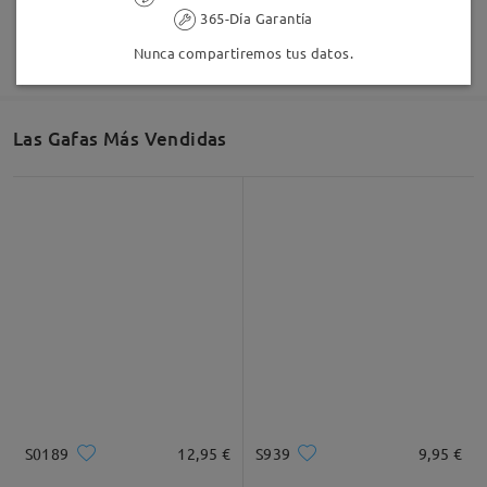
365-Día Garantía
Nunca compartiremos tus datos.
Las Gafas Más Vendidas
S0189
12,95 €
S939
9,95 €