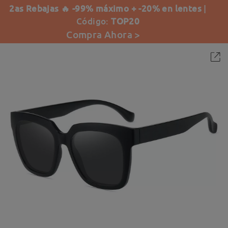
2as Rebajas 🔥 -99% máximo + -20% en lentes
|
Código:
TOP20
Compra Ahora >