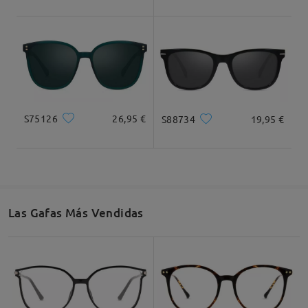
Ancho Total
Longitud de Patillas
126mm/ 4.96plg.
145mm/ 5.71plg.
S75126
26,95 €
S88734
19,95 €
Ancho de Cristal
Altura de Cristal
Ancho de Puente
51mm/ 2.01plg.
45mm/ 1.77plg.
18mm/ 0.71plg.
Las Gafas Más Vendidas
Recomendación de Rostro