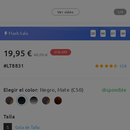
1/8
Ver vídeo
Flash Sale
2
D
04
21
33
:
:
:
19,95 €
51% OFF
40,95 €
#LT8831
128
Elegir el color
:
Negro, Mate (C50)
disponible
Talla
S
Guía de Talla