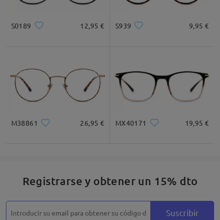
Cuadrada
Redondo
Corazón
Diamante
Ovalado
S0189
12,95 €
S939
9,95 €
* Solo Para Referencia
Descripción del Producto
M38861
26,95 €
MX40171
19,95 €
Registrarse y obtener un 15% dto
Suscribir