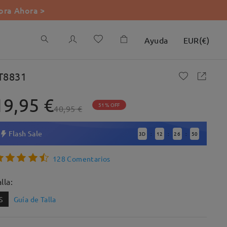
ra Ahora >
Ayuda
EUR
(
€
)
T8831
19,95 €
51% OFF
40,95 €
Flash Sale
3
D
12
26
49
:
:
:
128 Comentarios
lla:
S
Guía de Talla