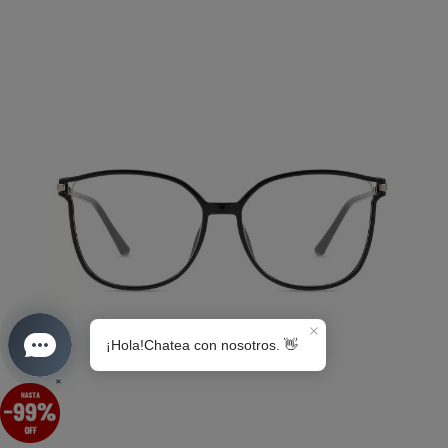
S0189
×