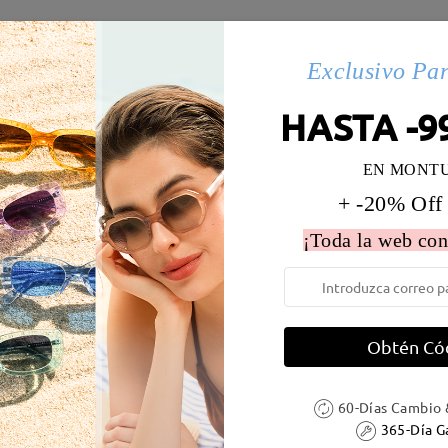
es(128)
Exclusivo Pa
HASTA -9
 la montura:
126 mm
(
Paqueño
)
Diametro de lentes:
54 mm
EN MONT
e resorte:
No
Material de la montura:
Tr
+ -20% Off
¡Toda la web con
Obtén Có
DELIVERY
60-Días Cambio 
ión
365-Día G