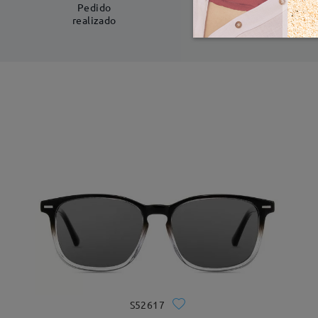
5-7 días laboral
Pedido
realizado
S52617