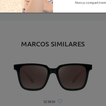
es
detalles
5
Nunca compartiremo
Enviado
MARCOS SIMILARES
S23850