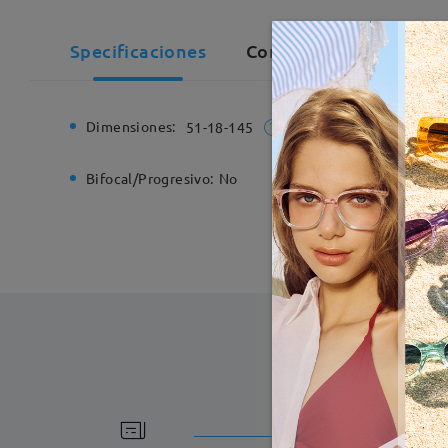
Specificaciones
Comentarios de Client
Dimensiones:
Ancho de
51-18-145
Bifocal/Progresivo:
No
Bisagra d
Fabricac