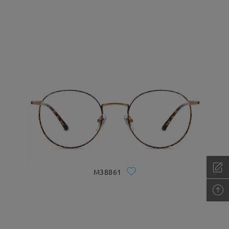
M38861