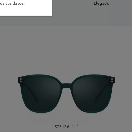
-7 días laborales
detalles
s tus datos.
Llegado
S75126