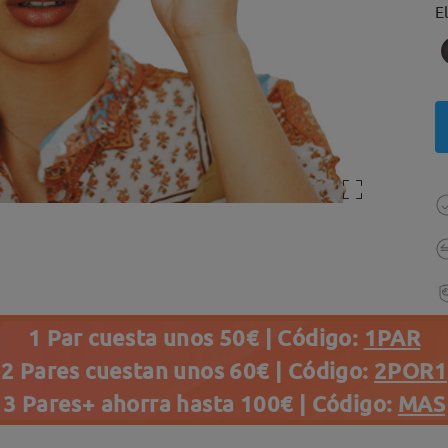
E
1 Par cuesta unos 50€ | Código:
1PAR
2 Pares cuestan unos 60€ | Código:
2POR1
3 Pares+ ahorra hasta 100€ | Código:
MAS