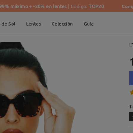
Comp
-99% máximo + -20% en lentes
| Código:
TOP20
 de Sol
Lentes
Colección
Guía
L
Ta