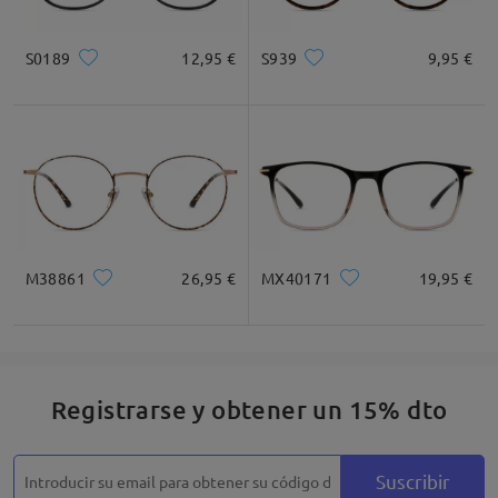
Cuadrada
Redondo
Corazón
Diamante
Ovalado
S0189
12,95 €
S939
9,95 €
* Solo Para Referencia
Descripción del Producto
M38861
26,95 €
MX40171
19,95 €
Registrarse y obtener un 15% dto
Suscribir