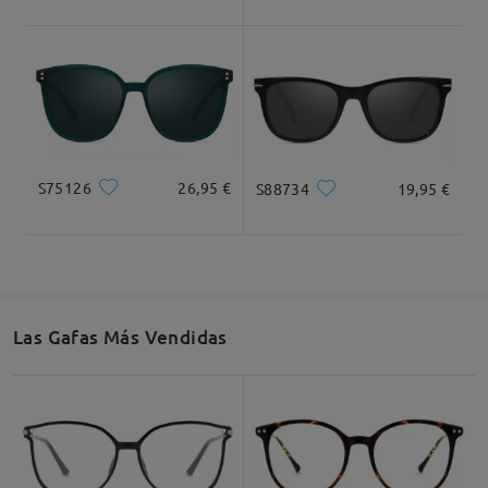
Ancho Total
Longitud de Patillas
126mm/ 4.96plg.
145mm/ 5.71plg.
S75126
26,95 €
S88734
19,95 €
Ancho de Cristal
Altura de Cristal
Ancho de Puente
51mm/ 2.01plg.
45mm/ 1.77plg.
18mm/ 0.71plg.
Las Gafas Más Vendidas
Recomendación de Rostro