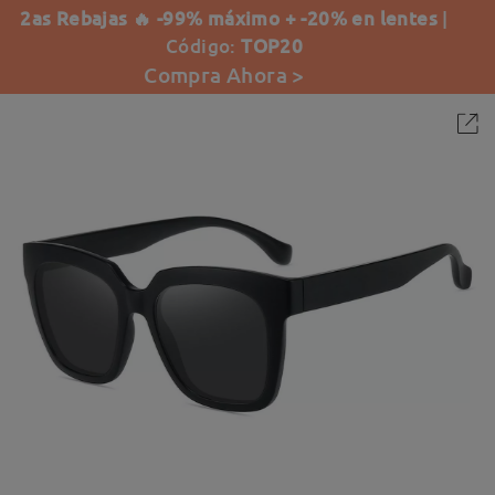
2as Rebajas 🔥 -99% máximo + -20% en lentes
|
Código:
TOP20
Compra Ahora >