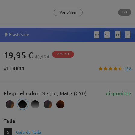
1/8
Ver vídeo
Flash Sale
1
D
13
15
2
:
:
:
19,95 €
51% OFF
40,95 €
#LT8831
128
Elegir el color
:
Negro, Mate (C50)
disponible
Talla
S
Guía de Talla