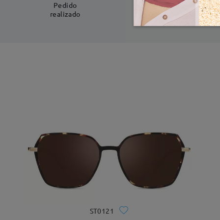
5-7 días laboral
Pedido
realizado
ST0121