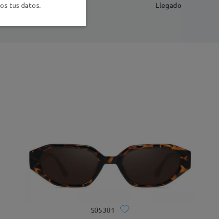
-7 días laborales
detalles
s tus datos.
Llegado
S05301