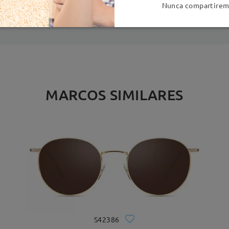
es
detalles
5
Nunca compartiremo
Enviado
MARCOS SIMILARES
S42386