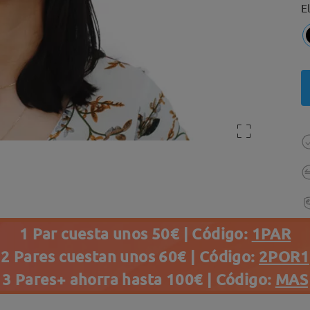
E
1 Par cuesta unos 50€ | Código:
1PAR
2 Pares cuestan unos 60€ | Código:
2POR1
3 Pares+ ahorra hasta 100€ | Código:
MAS