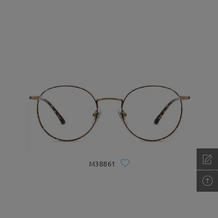
M38861