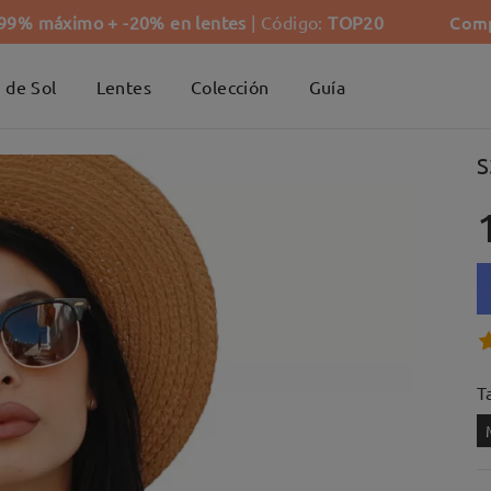
Comp
-99% máximo + -20% en lentes
| Código:
TOP20
 de Sol
Lentes
Colección
Guía
S
Ta