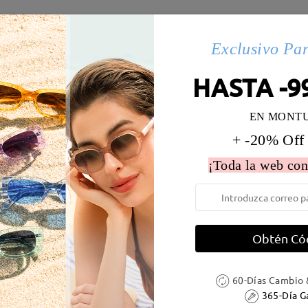
es(135)
Details
Exclusivo Pa
HASTA -9
 la montura:
130 mm
(
Medio
)
Diametro de lentes:
51 mm
EN MONT
e resorte:
No
Material de la montura:
Materi
+ -20% Off
¡Toda la web con
Obtén Có
DELIVERY
60-Días Cambio 
ión
365-Día G