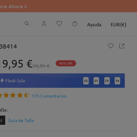
ra Ahora >
Ayuda
EUR
(
€
)
38414
19,95 €
46% OFF
36,95 €
Flash Sale
3
D
01
39
53
:
:
:
135 Comentarios
lla:
M
Guía de Talla