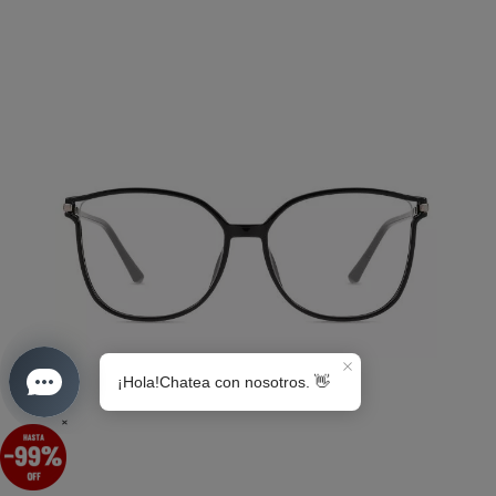
S0189
×