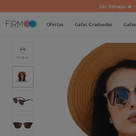
2as Rebajas 🔥 
Ofertas
Gafas Graduadas
Gafas
Probar