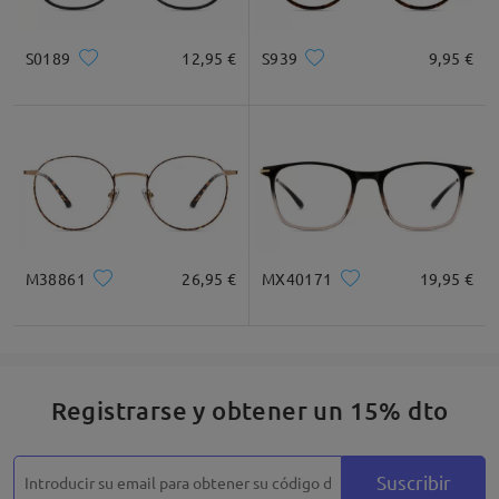
Cuadrada
Redondo
Corazón
Diamante
Ovalado
S0189
12,95 €
S939
9,95 €
* Solo Para Referencia
Descripción del Producto
M38861
26,95 €
MX40171
19,95 €
Registrarse y obtener un 15% dto
Suscribir