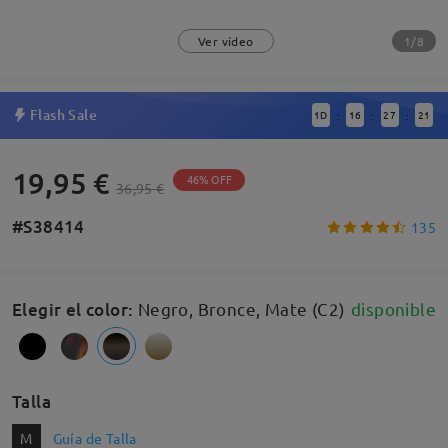
1/8
Ver vídeo
Flash Sale
1
D
16
27
21
:
:
:
19,95 €
46% OFF
36,95 €
#S38414
135
Elegir el color
:
Negro, Bronce, Mate (C2)
disponible
Talla
M
Guía de Talla