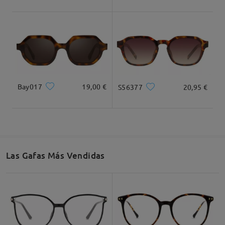
Ancho Total
Longitud de Patillas
130mm/ 5.12plg.
150mm/ 5.91plg.
Bay017
19,00 €
S56377
20,95 €
Ancho de Cristal
Altura de Cristal
Ancho de Puente
51mm/ 2.01plg.
43mm/ 1.69plg.
19mm/ 0.75plg.
Las Gafas Más Vendidas
Recomendación de Rostro