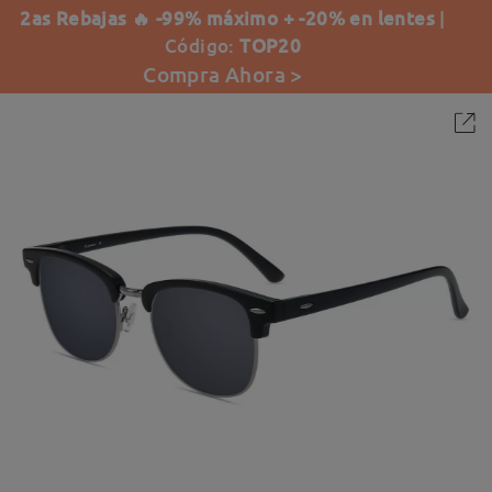
2as Rebajas 🔥 -99% máximo + -20% en lentes
|
Código:
TOP20
Compra Ahora >