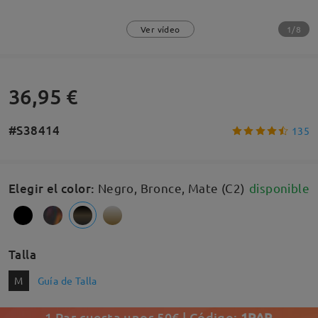
1/8
Ver vídeo
36,95 €
#S38414
135
Elegir el color
:
Negro, Bronce, Mate (C2)
disponible
Talla
M
Guía de Talla
1 Par cuesta unos 50€ | Código:
1PAR