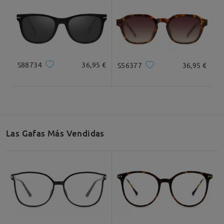
Ancho Total
Longitud de Patillas
130mm/ 5.12plg.
150mm/ 5.91plg.
S88734
36,95 €
S56377
36,95 €
Ancho de Cristal
Altura de Cristal
Ancho de Puente
51mm/ 2.01plg.
43mm/ 1.69plg.
19mm/ 0.75plg.
Las Gafas Más Vendidas
Recomendación de Rostro
Cuadrada
Redondo
Corazón
Diamante
Ovalado