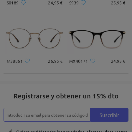
S0189
24,95 €
S939
25,95 €
* Solo Para Referencia
Descripción del Producto
M38861
26,95 €
MX40171
24,95 €
Registrarse y obtener un 15% dto
Suscribir
Quiero recibir todas las novedades, ofertas y descuentos