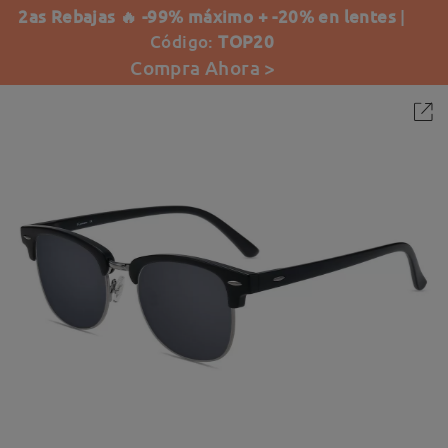
2as Rebajas 🔥 -99% máximo + -20% en lentes
|
Código:
TOP20
Compra Ahora >