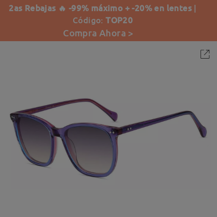
2as Rebajas 🔥 -99% máximo + -20% en lentes
|
Código:
TOP20
Compra Ahora >