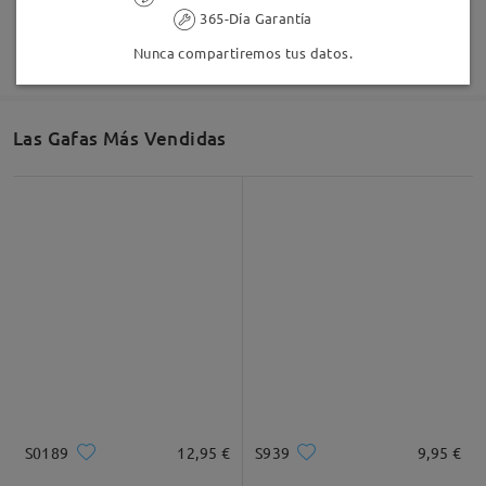
365-Día Garantía
Nunca compartiremos tus datos.
Las Gafas Más Vendidas
S0189
12,95 €
S939
9,95 €