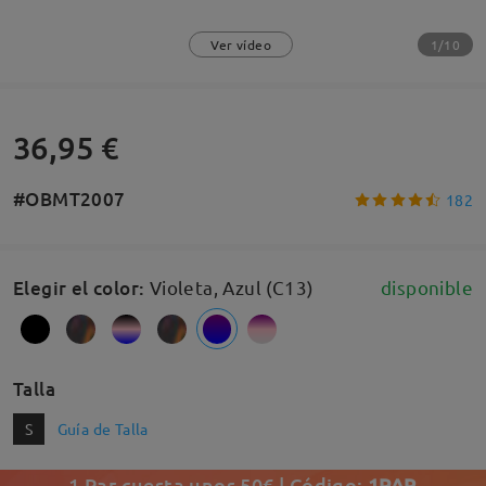
1/10
Ver vídeo
36,95 €
#OBMT2007
182
Elegir el color
:
Violeta, Azul (C13)
disponible
Talla
S
Guía de Talla
1 Par cuesta unos 50€ | Código:
1PAR