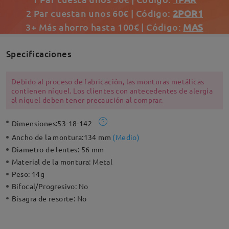
2 Par cuestan unos 60€ | Código:
2POR1
3+ Más ahorro hasta 100€ | Código:
MAS
Specificaciones
Debido al proceso de fabricación, las monturas metálicas
contienen níquel. Los clientes con antecedentes de alergia
al níquel deben tener precaución al comprar.
Dimensiones:
53-18-142
Ancho de la montura:
134 mm
(
Medio
)
Diametro de lentes:
56 mm
Material de la montura:
Metal
Peso:
14g
Bifocal/Progresivo:
No
Bisagra de resorte:
No