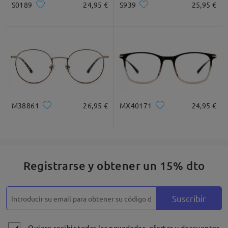
S0189
24,95 €
S939
25,95 €
Cuadrada
Redondo
Corazón
Diamante
Ovalado
* Solo Para Referencia
M38861
26,95 €
MX40171
24,95 €
Descripción del Producto
Registrarse y obtener un 15% dto
Suscribir
Quiero recibir todas las novedades, ofertas y descuentos