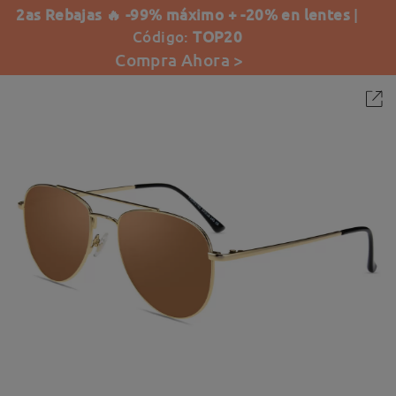
2as Rebajas 🔥 -99% máximo + -20% en lentes
|
Código:
TOP20
Compra Ahora >