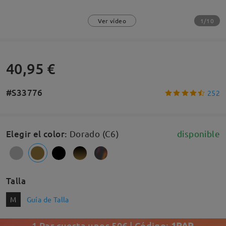
1/10
Ver vídeo
40,95 €
#S33776
252
Elegir el color
:
Dorado (C6)
disponible
Talla
M
Guía de Talla
1 Par cuesta unos 50€ | Código:
1PAR