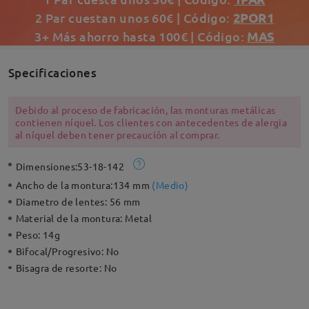
2 Par cuestan unos 60€ | Código:
2POR1
3+ Más ahorro hasta 100€ | Código:
MAS
Specificaciones
Debido al proceso de fabricación, las monturas metálicas
contienen níquel. Los clientes con antecedentes de alergia
al níquel deben tener precaución al comprar.
Dimensiones:
53-18-142
Ancho de la montura:
134 mm
(
Medio
)
Diametro de lentes:
56 mm
Material de la montura:
Metal
Peso:
14g
Bifocal/Progresivo:
No
Bisagra de resorte:
No