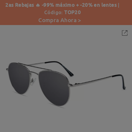
2as Rebajas 🔥 -99% máximo + -20% en lentes
|
Código:
TOP20
Compra Ahora >