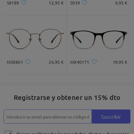
S0189
12,95 €
S939
9,95 €
Cuadrada
Redondo
Corazón
Diamante
Ovalado
* Solo Para Referencia
M38861
26,95 €
MX40171
19,95 €
Descripción del Producto
Registrarse y obtener un 15% dto
Suscribir
Quiero recibir todas las novedades, ofertas y descuentos