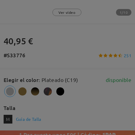
1/10
Ver vídeo
40,95 €
#S33776
251
Elegir el color
:
Plateado (C19)
disponible
Talla
M
Guía de Talla
1 Par cuesta unos 50€ | Código:
1PAR