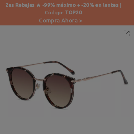
2as Rebajas 🔥 -99% máximo + -20% en lentes
|
Código:
TOP20
Compra Ahora >