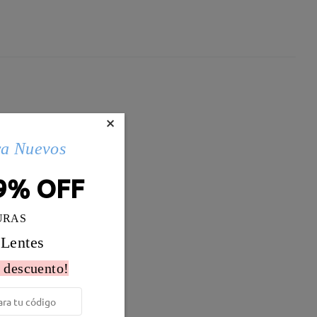
×
ra Nuevos
9% OFF
URAS
 Lentes
 descuento!
Peso:
20g