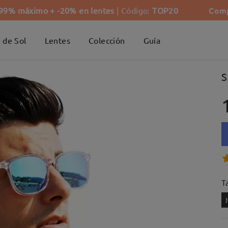
Comp
-99% máximo + -20% en lentes
| Código:
TOP20
 de Sol
Lentes
Colección
Guía
S
Ta