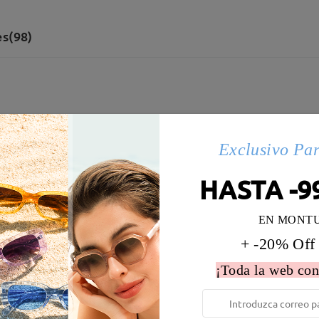
s(98)
Exclusivo Pa
HASTA -9
EN MONT
+ -20% Off
¡Toda la web con
 la montura:
130 mm
(
Medio
)
Diametro de lentes:
55 mm