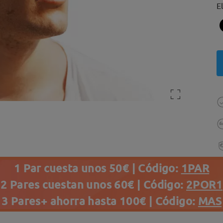
E
1 Par cuesta unos 50€ | Código:
1PAR
2 Pares cuestan unos 60€ | Código:
2POR1
3 Pares+ ahorra hasta 100€ | Código:
MAS