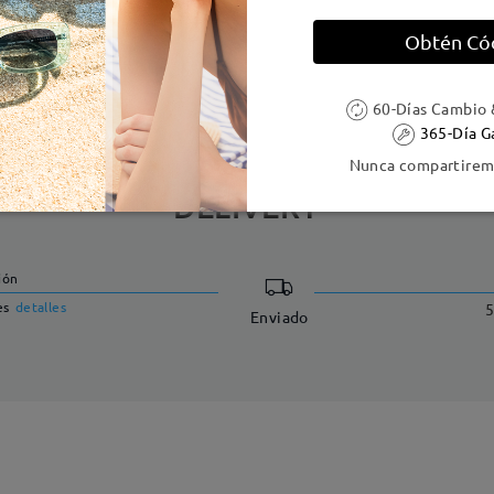
Obtén Có
e resorte:
No
Material de la montura:
Acetat
60-Días Cambio 
365-Día G
Nunca compartiremo
DELIVERY
ión
es
detalles
5
Enviado