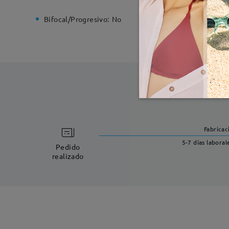
Bifocal/Progresivo:
No
Bisagra d
Fabricac
5-7 días laboral
Pedido
realizado