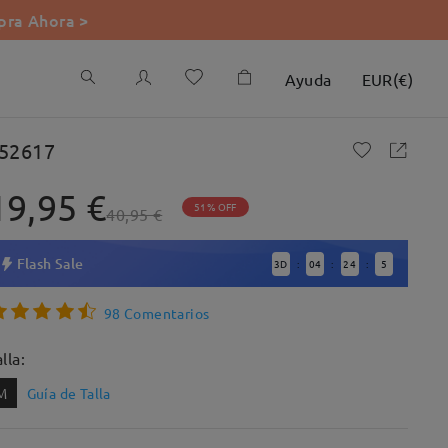
ra Ahora >
Ayuda
EUR
(
€
)
52617
19,95 €
51% OFF
40,95 €
Flash Sale
3
D
04
24
4
:
:
:
98 Comentarios
lla:
M
Guía de Talla