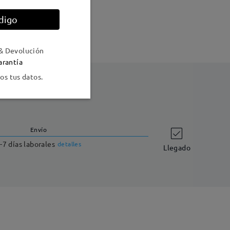
digo
o
& Devolución
arantía
s tus datos.
Envío
-7 días laborales
detalles
Llegado