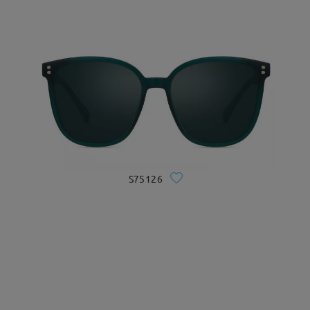
S75126