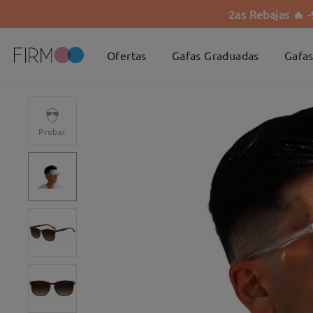
2as Rebajas 🔥 
Ofertas
Gafas Graduadas
Gafas
Probar