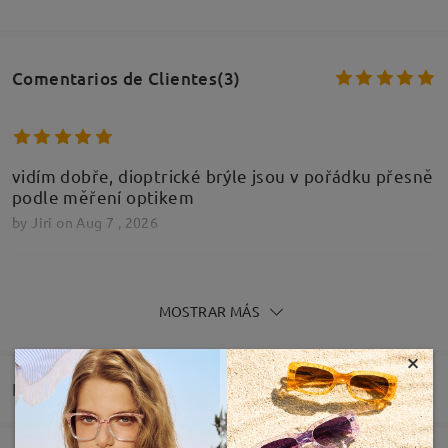
Comentarios de Clientes(3)
vidím dobře, dioptrické brýle jsou v pořádku přesně
podle měření optikem
by
Jiri
on
Aug 7 , 2026
MOSTRAR MÁS
Questi occhiali da sole sono perfetti, molto bella la
×
montatura belle le lenti foto cromatiche sono
soddisfatto su quattro occhiali che ho ordinato solo
Entrega
con uno sono soddisfatto
by
Juri Vetrari
on
Jul 18 , 2026