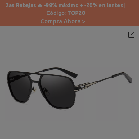
2as Rebajas 🔥 -99% máximo + -20% en lentes
|
Código:
TOP20
Compra Ahora >