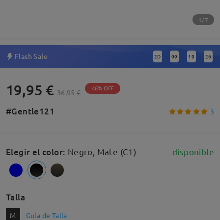
1/7
Flash Sale
2
D
09
19
25
:
:
:
19,95 €
46% OFF
36,95 €
#Gentle121
3
Elegir el color
:
Negro, Mate (C1)
disponible
Talla
M
Guía de Talla