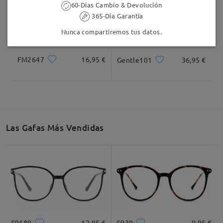
60-Días Cambio & Devolución
365-Día Garantía
Nunca compartiremos tus datos.
FM2647
16,95 €
Gentle101
36,95 €
Las Gafas Más Vendidas
S0189
12,95 €
S939
9,95 €