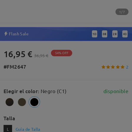
1/7
Flash Sale
1
D
08
28
42
:
:
:
16,95 €
54% OFF
36,95 €
#FM2647
2
Elegir el color
:
Negro (C1)
disponible
Talla
L
Guía de Talla