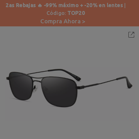
2as Rebajas 🔥 -99% máximo + -20% en lentes
|
Código:
TOP20
Compra Ahora >