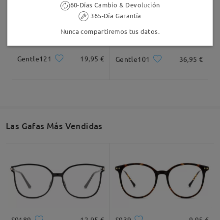
60-Días Cambio & Devolución
365-Día Garantía
Nunca compartiremos tus datos.
Gentle121
19,95 €
Gentle101
36,95 €
Las Gafas Más Vendidas
S0189
12,95 €
S939
9,95 €