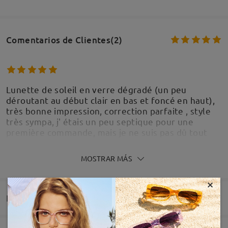
Comentarios de Clientes(2)
Lunette de soleil en verre dégradé (un peu
déroutant au début clair en bas et foncé en haut),
très bonne impression, correction parfaite , style
très sympa, j' étais un peu septique pour une
première commande, mais je ne suis pas dû tout
déçu. Reçu dans une boîte rigide, juste le délai
entre la commande et la réception, un peu long , il
MOSTRAR MÁS
ne faut pas acheter pour un remplacement urgent
de lunette cassé.
×
by
Philippe Gaste
on
Jun 21 , 2026
Entrega