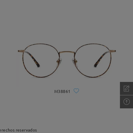
M38861
erechos reservados