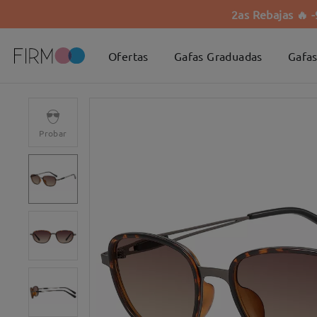
2as Rebajas 🔥 
Ofertas
Gafas Graduadas
Gafas
Probar