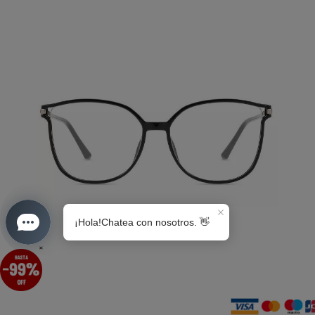
S0189
×