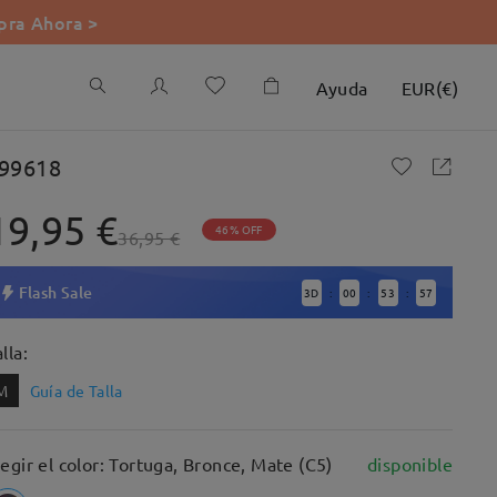
ra Ahora >
Ayuda
EUR
(
€
)
99618
19,95 €
46% OFF
36,95 €
Flash Sale
3
D
00
53
56
:
:
:
lla:
M
Guía de Talla
legir el color: Tortuga, Bronce, Mate (C5)
disponible