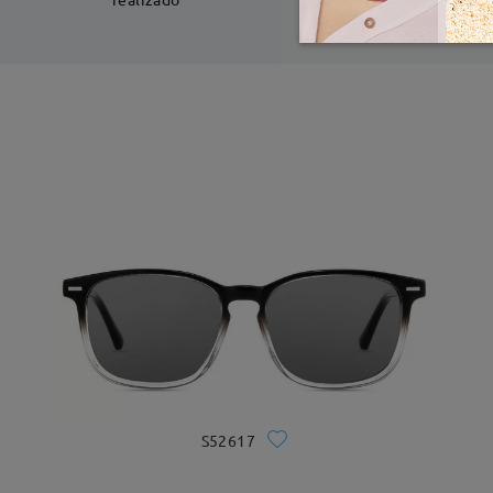
S52617