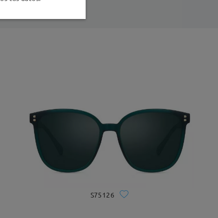
S75126