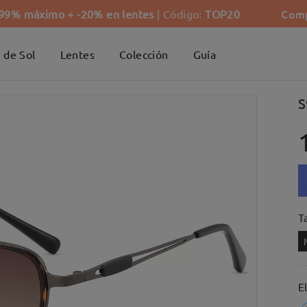
Comp
-99% máximo + -20% en lentes
| Código:
TOP20
 de Sol
Lentes
Colección
Guía
S
Ta
E