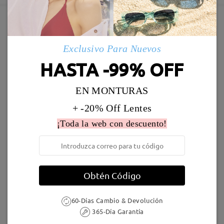
Enviado
Marcos Similares
Exclusivo Para Nuevos
Envío
HASTA -99% OFF
5-7 días laborales
detalles
EN MONTURAS
Llegado
+ -20% Off Lentes
¡Toda la web con descuento!
S52617
19,95 €
S23850
16,95 €
Obtén Código
60-Días Cambio & Devolución
365-Día Garantía