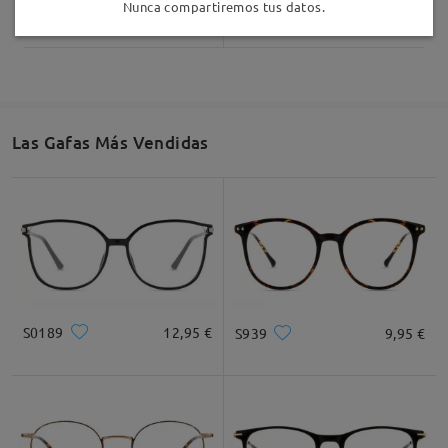
S75126
26,95 €
S88734
19,95 €
Nunca compartiremos tus datos.
Las Gafas Más Vendidas
S0189
12,95 €
S939
9,95 €