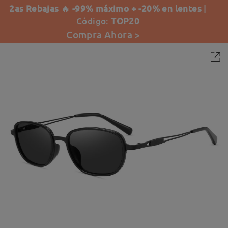
2as Rebajas 🔥 -99% máximo + -20% en lentes
|
Código:
TOP20
Compra Ahora >