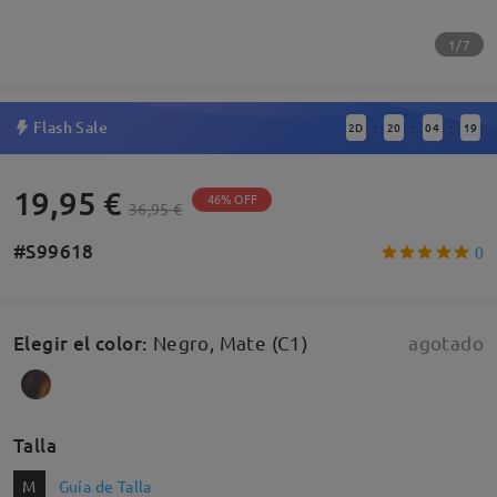
1/7
Flash Sale
2
D
20
04
18
:
:
:
19,95 €
46% OFF
36,95 €
#S99618
0
Elegir el color
:
Negro, Mate (C1)
agotado
Talla
M
Guía de Talla