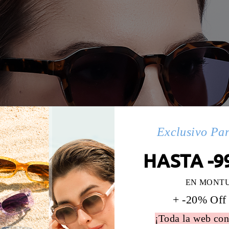
Exclusivo Pa
HASTA -9
EN MONT
+ -20% Off
¡Toda la web con