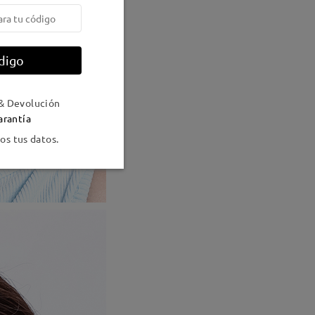
digo
& Devolución
arantía
s tus datos.