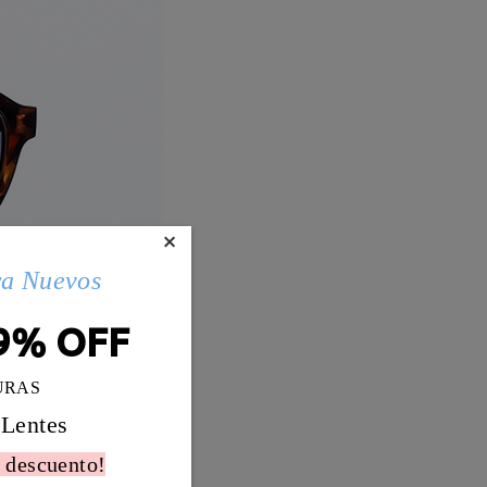
×
ra Nuevos
9% OFF
URAS
 Lentes
 descuento!