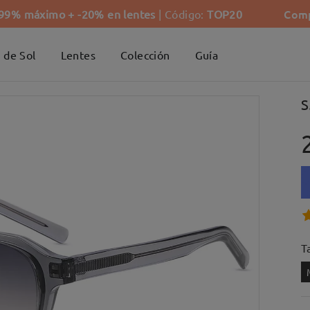
Comp
-99% máximo + -20% en lentes
| Código:
TOP20
 de Sol
Lentes
Colección
Guía
S
Ta