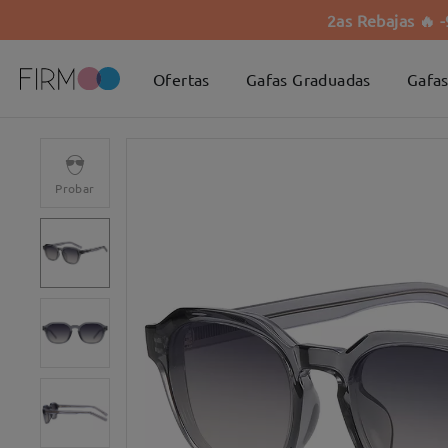
2as Rebajas 🔥 
Ofertas
Gafas Graduadas
Gafas
Probar