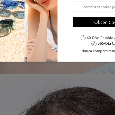
Obtén Có
60-Días Cambio 
365-Día G
Nunca compartiremo