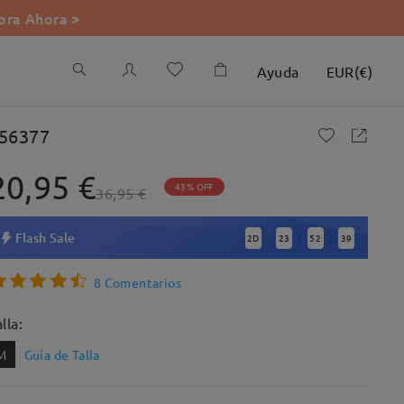
ra Ahora >
Ayuda
EUR
(
€
)
56377
20,95 €
43% OFF
36,95 €
Flash Sale
2
D
23
52
37
:
:
:
8 Comentarios
lla:
M
Guía de Talla