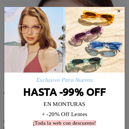
×
MOSTRAR MÁS
Exclusivo Para Nuevos
HASTA -99% OFF
Comentarios de Clientes(8)
EN MONTURAS
+ -20% Off Lentes
Las gafas no se oscurecen como dicen, no se hacen
¡Toda la web con descuento!
de sol. Solo se oscurecen muy muy poco