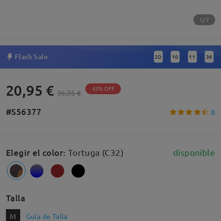
1/7
Flash Sale
2
D
10
11
36
:
:
:
20,95 €
43% OFF
36,95 €
#S56377
8
Elegir el color
:
Tortuga (C32)
disponible
Talla
M
Guía de Talla