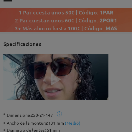
1 Par cuesta unos 50€ | Código:
1PAR
2 Par cuestan unos 60€ | Código:
2POR1
3+ Más ahorro hasta 100€ | Código:
MAS
Specificaciones
Dimensiones:
50-21-147
Ancho de la montura:
131 mm
(
Medio
)
Diametro de lentes:
51 mm