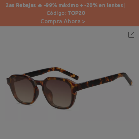
2as Rebajas 🔥 -99% máximo + -20% en lentes
|
Código:
TOP20
Compra Ahora >