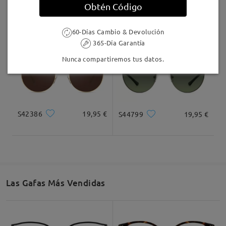
Obtén Código
S06338
19,95 €
LT9913
40,95 €
60-Días Cambio & Devolución
365-Día Garantía
Nunca compartiremos tus datos.
S42386
19,95 €
S44799
19,95 €
Las Gafas Más Vendidas