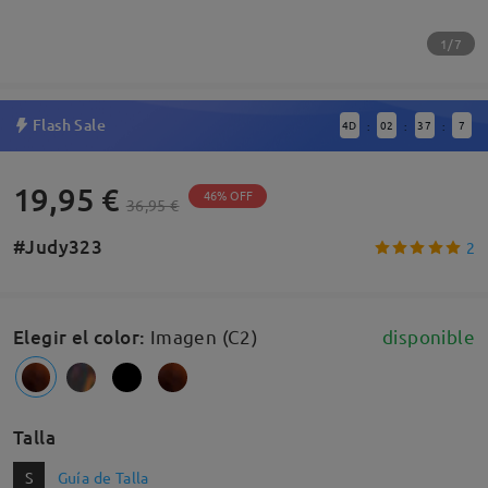
1/7
Flash Sale
4
D
02
37
7
:
:
:
19,95 €
46% OFF
36,95 €
#Judy323
2
Elegir el color
:
Imagen (C2)
disponible
Talla
S
Guía de Talla