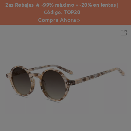
2as Rebajas 🔥 -99% máximo + -20% en lentes
|
Código:
TOP20
Compra Ahora >