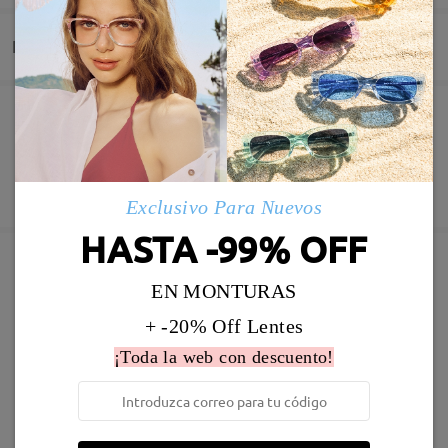
Entrega
Pedido realizado
Revestimiento resistente a arañazo incluído
60 días de garantía de devolución y cambio
Fabricación
Garantía de 365 días
Descubrir Más
Exclusivo Para Nuevos
5-7 días laborales
detalles
HASTA -99% OFF
Enviado
EN MONTURAS
Marcos Similares
+ -20% Off Lentes
Envío
5-7 días laborales
detalles
¡Toda la web con descuento!
Llegado