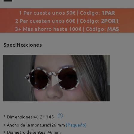
1 Par cuesta unos 50€ | Código:
1PAR
2 Par cuestan unos 60€ | Código:
2POR1
3+ Más ahorro hasta 100€ | Código:
MAS
Specificaciones
Dimensiones:
46-21-145
Ancho de la montura:
126 mm
(
Paqueño
)
Diametro de lentes:
46 mm