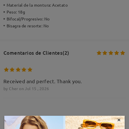
Material de la montura:
Acetato
Peso:
18g
Bifocal/Progresivo:
No
Bisagra de resorte:
No
Comentarios de Clientes(2)
Received and perfect. Thank you.
by
Cher
on
Jul 15 , 2026
Deje su comentario
×
MOSTRAR MÁS