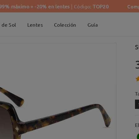
Comp
-99% máximo + -20% en lentes
| Código:
TOP20
 de Sol
Lentes
Colección
Guía
S
Ta
E