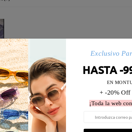
Exclusivo Pa
HASTA -9
EN MONT
+ -20% Off
¡Toda la web con
 la montura:
128 mm
(
Paqueño
)
Diametro de lentes:
57 mm
e resorte:
No
Material de la montura:
Acetat