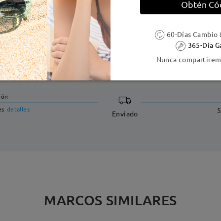
Obtén Có
60-Días Cambio 
365-Día G
Nunca compartiremo
DELIVERY
ión
es
detalles
5
Enviado
MARCOS SIMILARES