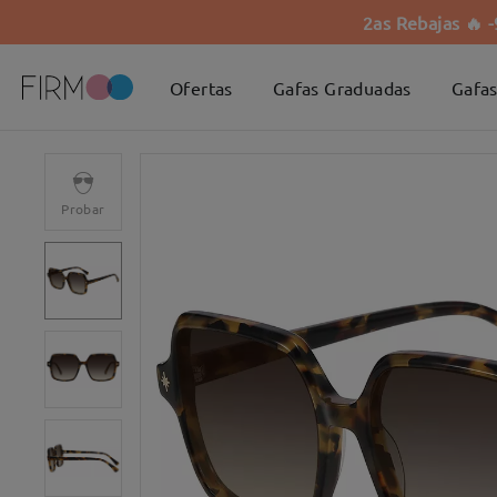
2as Rebajas 🔥 
Ofertas
Gafas Graduadas
Gafas
Probar