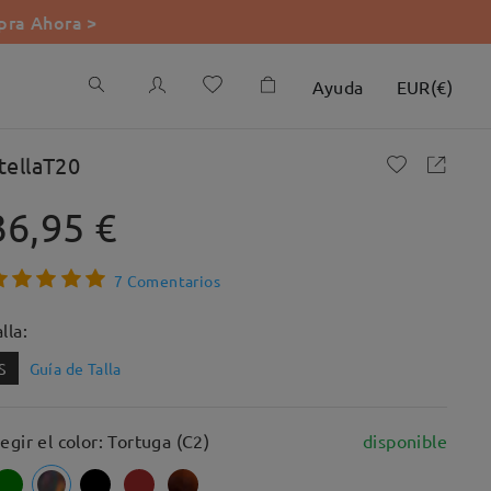
ra Ahora >
Ayuda
EUR
(
€
)
tellaT20
36,95 €
7 Comentarios
lla:
S
Guía de Talla
legir el color: Tortuga (C2)
disponible