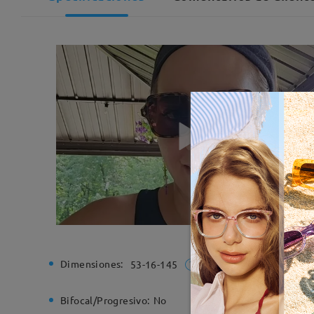
Dimensiones:
Ancho de
53-16-145
Bifocal/Progresivo:
No
Bisagra d