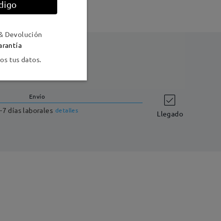
digo
& Devolución
arantía
s tus datos.
Envío
-7 días laborales
detalles
Llegado