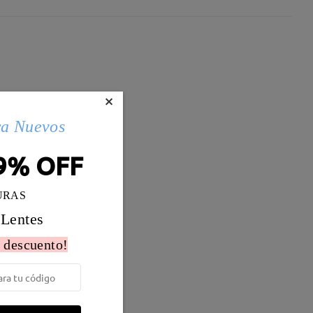
×
ra Nuevos
9% OFF
URAS
 Lentes
 descuento!
Peso:
19g
o