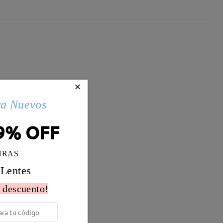
×
ra Nuevos
9% OFF
URAS
 Lentes
 descuento!
Peso:
18g