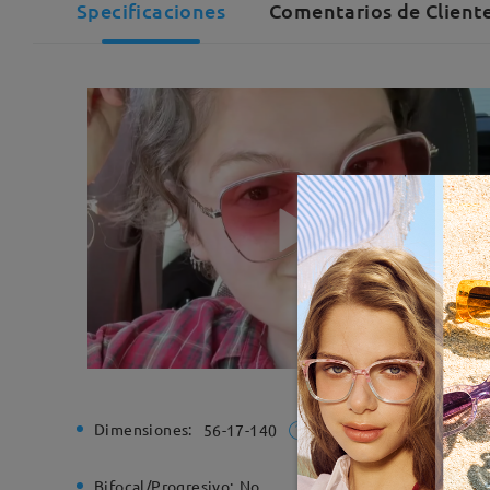
Specificaciones
Comentarios de Cliente
Dimensiones:
Ancho de
56-17-140
Bifocal/Progresivo:
No
Bisagra d