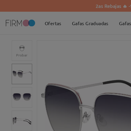
2as Rebajas 🔥 
Ofertas
Gafas Graduadas
Gafas
Probar