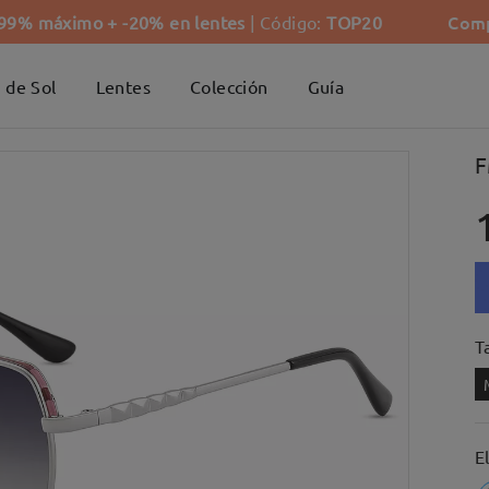
Comp
-99% máximo + -20% en lentes
| Código:
TOP20
 de Sol
Lentes
Colección
Guía
F
Ta
E