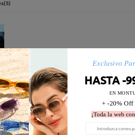
s(5)
Exclusivo Pa
HASTA -9
EN MONT
+ -20% Off
¡Toda la web con
 la montura:
134 mm
(
Medio
)
Diametro de lentes:
60 mm
e resorte:
No
Material de la montura:
Metal