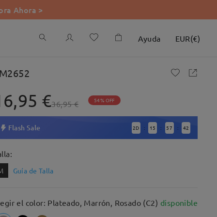
ra Ahora >
Ayuda
EUR
(
€
)
M2652
16,95 €
54% OFF
36,95 €
Flash Sale
2
D
15
57
41
:
:
:
lla:
M
Guía de Talla
legir el color: Plateado, Marrón, Rosado (C2)
disponible