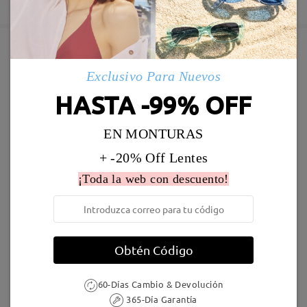
5-7 días laborales
detalles
Enviado
Marcos Similares
Exclusivo Para Nuevos
Envío
HASTA -99% OFF
5-7 días laborales
detalles
EN MONTURAS
Llegado
+ -20% Off Lentes
¡Toda la web con descuento!
Stella18
19,95 €
BaddieT22
36,95 €
Obtén Código
60-Días Cambio & Devolución
365-Día Garantía