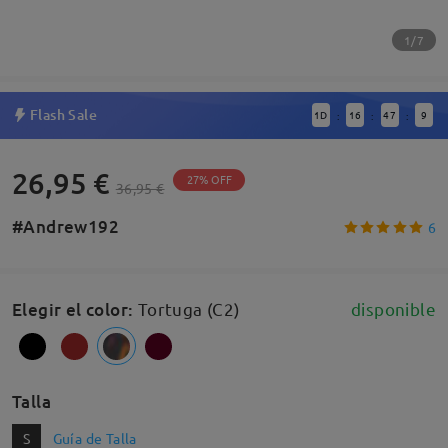
1/7
Flash Sale
1
D
16
47
8
:
:
:
26,95 €
27% OFF
36,95 €
#Andrew192
6
Elegir el color
:
Tortuga (C2)
disponible
Talla
S
Guía de Talla