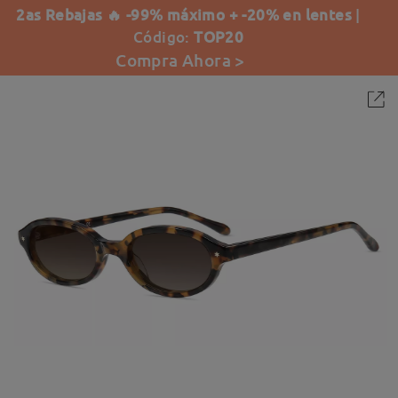
2as Rebajas 🔥 -99% máximo + -20% en lentes
|
Código:
TOP20
Compra Ahora >