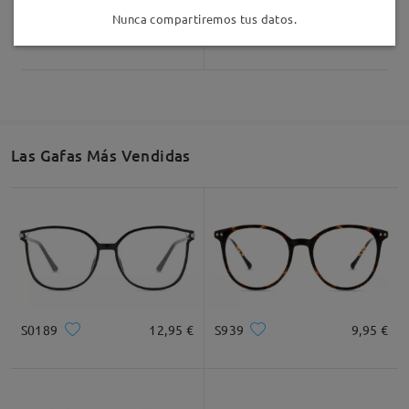
Nunca compartiremos tus datos.
Bay022
19,95 €
Bay007
36,95 €
Las Gafas Más Vendidas
S0189
12,95 €
S939
9,95 €