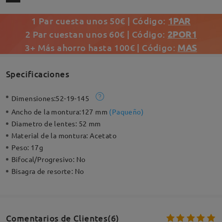
1 Par cuesta unos 50€ | Código:
1PAR
2 Par cuestan unos 60€ | Código:
2POR1
3+ Más ahorro hasta 100€ | Código:
MAS
Specificaciones
Dimensiones:
52-19-145
Ancho de la montura:
127 mm
(
Paqueño
)
Diametro de lentes:
52 mm
Material de la montura:
Acetato
Peso:
17g
Bifocal/Progresivo:
No
Bisagra de resorte:
No
Comentarios de Clientes(6)