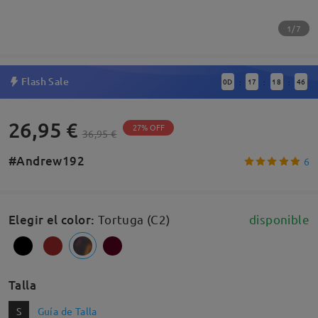
1/7
Flash Sale
0
D
17
18
45
:
:
:
26,95 €
27% OFF
36,95 €
#Andrew192
6
Elegir el color
:
Tortuga (C2)
disponible
Talla
S
Guía de Talla