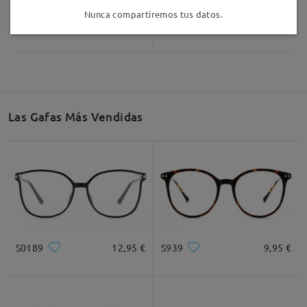
Nunca compartiremos tus datos.
Bay022
19,95 €
Bay007
36,95 €
Las Gafas Más Vendidas
S0189
12,95 €
S939
9,95 €