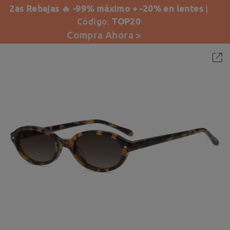
2as Rebajas 🔥 -99% máximo + -20% en lentes
|
Código:
TOP20
Compra Ahora >