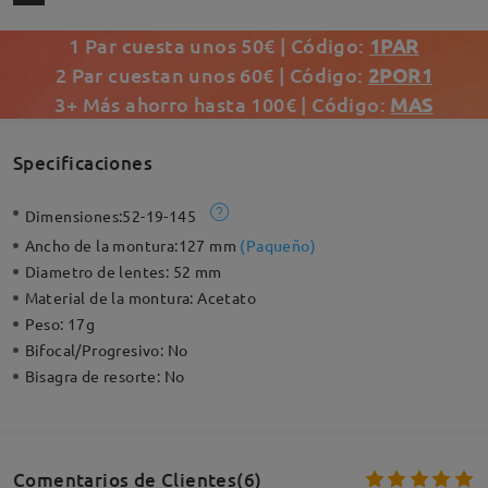
1 Par cuesta unos 50€ | Código:
1PAR
2 Par cuestan unos 60€ | Código:
2POR1
3+ Más ahorro hasta 100€ | Código:
MAS
Specificaciones
Dimensiones:
52-19-145
Ancho de la montura:
127 mm
(
Paqueño
)
Diametro de lentes:
52 mm
Material de la montura:
Acetato
Peso:
17g
Bifocal/Progresivo:
No
Bisagra de resorte:
No
Comentarios de Clientes(6)