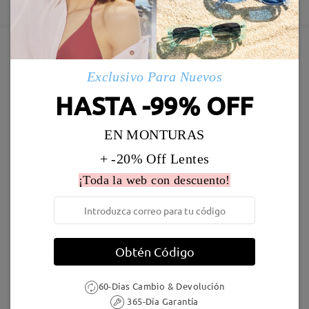
5-7 días laborales
detalles
Enviado
Marcos Similares
Exclusivo Para Nuevos
Envío
HASTA -99% OFF
5-7 días laborales
detalles
EN MONTURAS
Llegado
+ -20% Off Lentes
¡Toda la web con descuento!
Stella18
19,95 €
BaddieT22
36,95 €
Obtén Código
60-Días Cambio & Devolución
365-Día Garantía