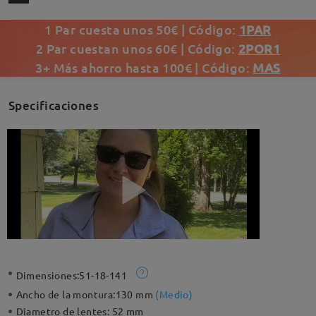
1 Par cuesta unos 50€ | Código:
1PAR
2 Par cuestan unos 60€ | Código:
2POR1
3+ Más ahorro hasta 100€ | Código:
MAS
Specificaciones
Dimensiones:
51-18-141
Ancho de la montura:
130 mm
(
Medio
)
Diametro de lentes:
52 mm