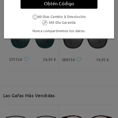
Obtén Código
S52617
19,95 €
S23850
16,95 €
60-Días Cambio & Devolución
365-Día Garantía
Nunca compartiremos tus datos.
S75126
26,95 €
S88734
19,95 €
Las Gafas Más Vendidas