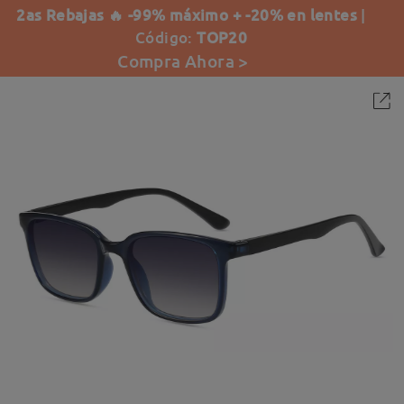
2as Rebajas 🔥 -99% máximo + -20% en lentes
|
Código:
TOP20
Compra Ahora >