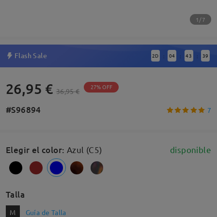
1/7
Flash Sale
2
D
04
43
38
:
:
:
26,95 €
27% OFF
36,95 €
#S96894
7
Elegir el color
:
Azul (C5)
disponible
Talla
M
Guía de Talla