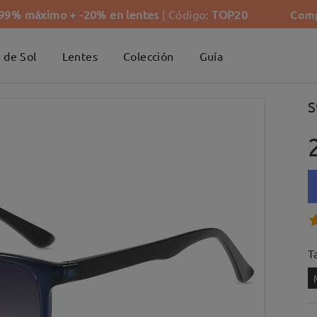
Comp
-99% máximo + -20% en lentes
| Código:
TOP20
 de Sol
Lentes
Colección
Guía
S
Ta