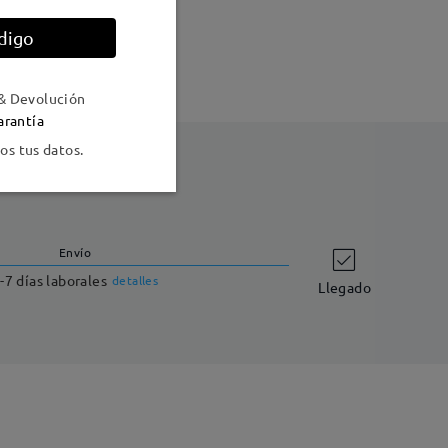
digo
& Devolución
arantía
s tus datos.
Envío
-7 días laborales
detalles
Llegado