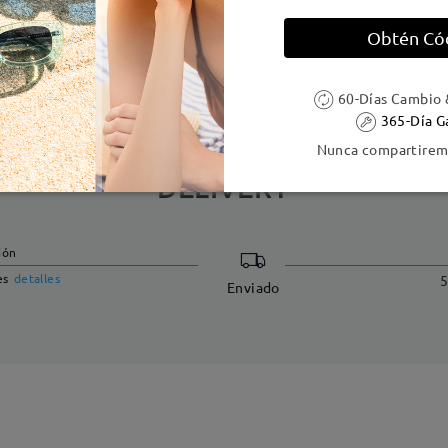
Obtén Có
e resorte:
No
Material de la montura:
Tr
60-Días Cambio 
365-Día G
Nunca compartiremo
DELIVERY
ión
es
detalles
5
Enviado