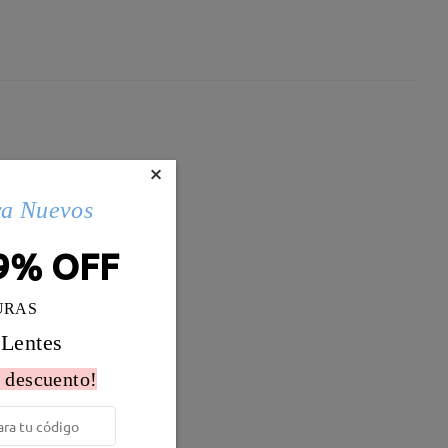
×
ra Nuevos
9% OFF
URAS
 Lentes
 descuento!
Peso:
12g