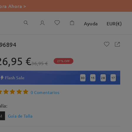
ra Ahora >
Ayuda
EUR
(
€
)
96894
26,95 €
27% OFF
36,95 €
Flash Sale
3
D
15
28
16
:
:
:
0 Comentarios
lla:
M
Guía de Talla