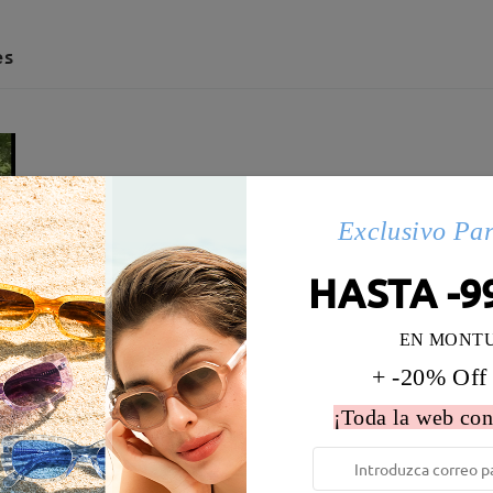
es
Exclusivo Pa
HASTA -9
EN MONT
+ -20% Off
¡Toda la web con
 la montura:
130 mm
(
Medio
)
Diametro de lentes:
52 mm