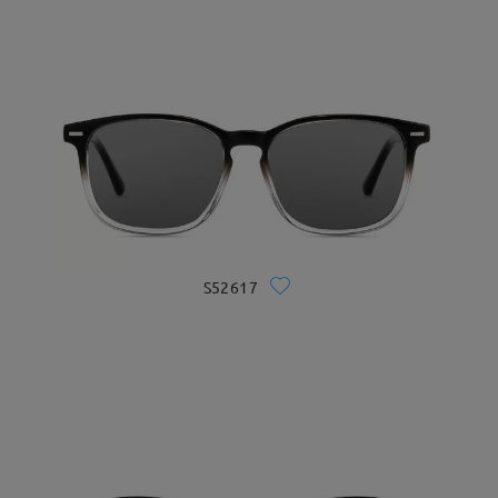
S52617