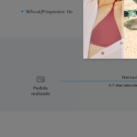
Bifocal/Progresivo:
No
Bisagra d
Fabricac
5-7 días laboral
Pedido
realizado