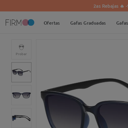
2as Rebajas 🔥 
Ofertas
Gafas Graduadas
Gafas
Probar