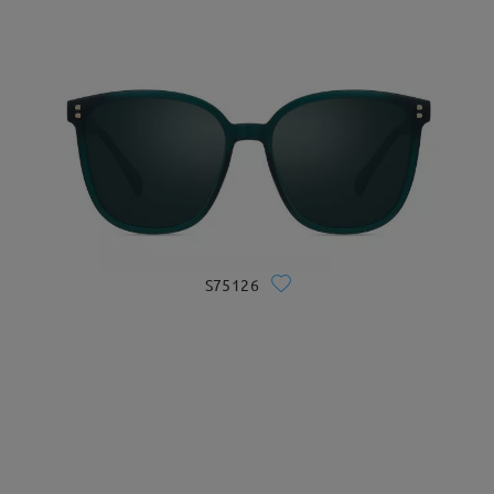
S75126