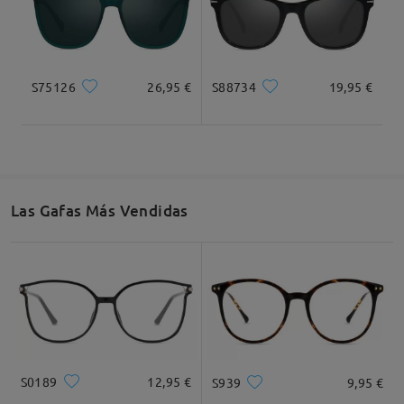
S75126
26,95 €
S88734
19,95 €
Las Gafas Más Vendidas
S0189
12,95 €
S939
9,95 €