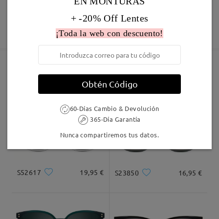
EN MONTURAS
comentarios
Deje su comentario
60 días de garantía de devolución y cambio
+ -20% Off Lentes
Fabricación
Garantía de 365 días
Descubrir Más
¡Toda la web con descuento!
5-7 días laborales
detalles
Enviado
Marcos Similares
Obtén Código
Envío
60-Días Cambio & Devolución
5-7 días laborales
detalles
365-Día Garantía
Nunca compartiremos tus datos.
Llegado
S52617
19,95 €
S23850
16,95 €