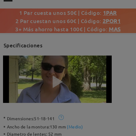
1 Par cuesta unos 50€ | Código:
1PAR
2 Par cuestan unos 60€ | Código:
2POR1
3+ Más ahorro hasta 100€ | Código:
MAS
Specificaciones
Dimensiones:
51-18-141
Ancho de la montura:
130 mm
(
Medio
)
Diametro de lentes:
52 mm