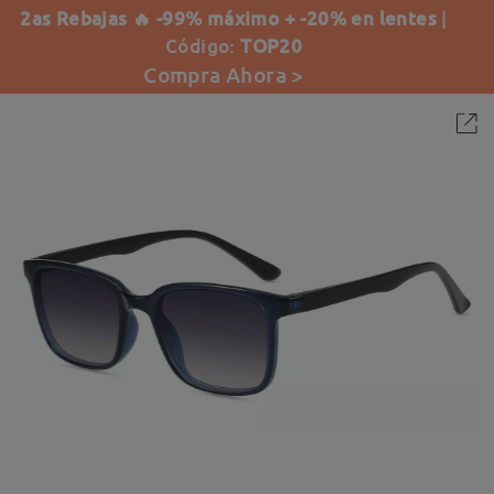
2as Rebajas 🔥 -99% máximo + -20% en lentes
|
Código:
TOP20
Compra Ahora >