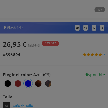
1/7
Flash Sale
2
D
10
43
2
:
:
:
26,95 €
27% OFF
36,95 €
#S96894
7
Elegir el color
:
Azul (C5)
disponible
Talla
M
Guía de Talla