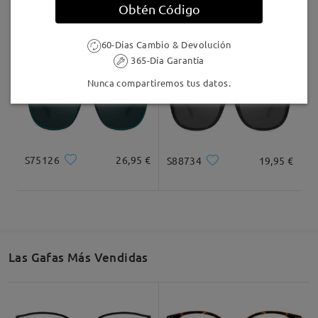
Obtén Código
S52617
19,95 €
S23850
16,95 €
60-Días Cambio & Devolución
365-Día Garantía
Nunca compartiremos tus datos.
S75126
26,95 €
S88734
19,95 €
Las Gafas Más Vendidas