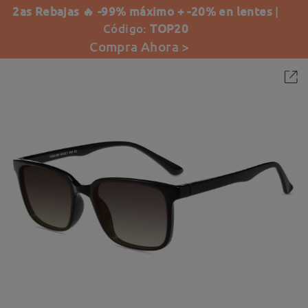
2as Rebajas 🔥 -99% máximo + -20% en lentes
|
Código:
TOP20
Compra Ahora >