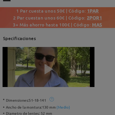
1 Par cuesta unos 50€ | Código:
1PAR
2 Par cuestan unos 60€ | Código:
2POR1
3+ Más ahorro hasta 100€ | Código:
MAS
Specificaciones
Dimensiones:
51-18-141
Ancho de la montura:
130 mm
(
Medio
)
Diametro de lentes:
52 mm