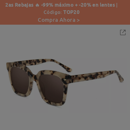
2as Rebajas 🔥 -99% máximo + -20% en lentes
|
Código:
TOP20
Compra Ahora >