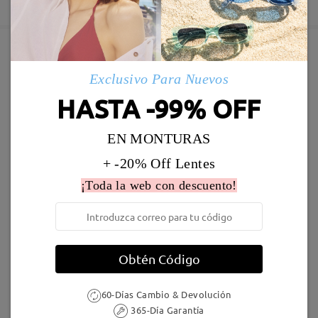
5-7 días laborales
detalles
Enviado
Marcos Similares
Exclusivo Para Nuevos
Envío
HASTA -99% OFF
5-7 días laborales
detalles
EN MONTURAS
Llegado
+ -20% Off Lentes
¡Toda la web con descuento!
S52617
19,95 €
S23850
16,95 €
Obtén Código
60-Días Cambio & Devolución
365-Día Garantía