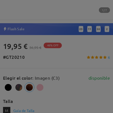
1/7
Flash Sale
2
D
11
36
1
:
:
:
19,95 €
46% OFF
36,95 €
#GT20210
6
Elegir el color
:
Imagen (C3)
disponible
Talla
M
Guía de Talla