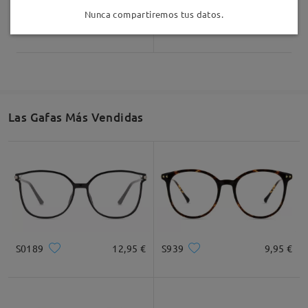
Nunca compartiremos tus datos.
S75126
26,95 €
S88734
19,95 €
Las Gafas Más Vendidas
S0189
12,95 €
S939
9,95 €