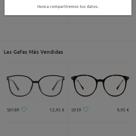
Nunca compartiremos tus datos.
S75126
26,95 €
S88734
19,95 €
Las Gafas Más Vendidas
S0189
12,95 €
S939
9,95 €