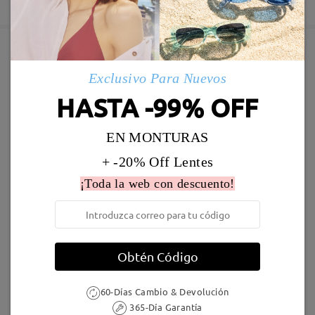
5-7 días laborales
detalles
Enviado
Marcos Similares
Exclusivo Para Nuevos
Envío
HASTA -99% OFF
5-7 días laborales
detalles
EN MONTURAS
Llegado
+ -20% Off Lentes
¡Toda la web con descuento!
S52617
19,95 €
S23850
16,95 €
Obtén Código
60-Días Cambio & Devolución
365-Día Garantía