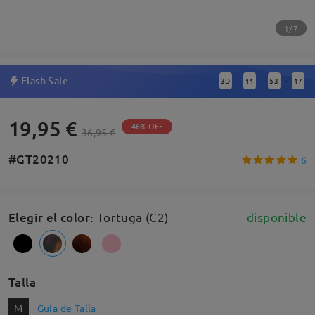
1/7
Flash Sale
3
D
11
53
16
:
:
:
19,95 €
46% OFF
36,95 €
#GT20210
6
Elegir el color
:
Tortuga (C2)
disponible
Talla
M
Guía de Talla