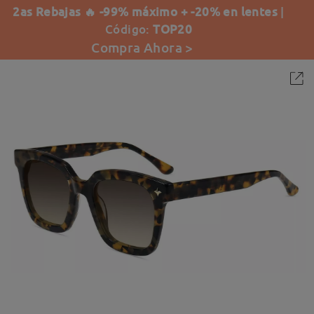
2as Rebajas 🔥 -99% máximo + -20% en lentes
|
Código:
TOP20
Compra Ahora >