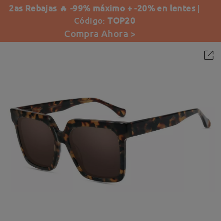
2as Rebajas 🔥 -99% máximo + -20% en lentes
|
Código:
TOP20
Compra Ahora >