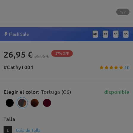
1/7
Flash Sale
0
D
22
56
34
:
:
:
26,95 €
27% OFF
36,95 €
#CathyT001
10
Elegir el color
:
Tortuga (C6)
disponible
Talla
L
Guía de Talla