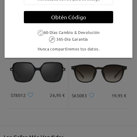
Leer todos los
comentarios
Llegado
Obtén Código
Deje su comentario
60-Días Cambio & Devolución
Andrew179
19,95 €
Bay009
26,95 €
365-Día Garantía
Nunca compartiremos tus datos.
S78012
26,95 €
S65083
19,95 €