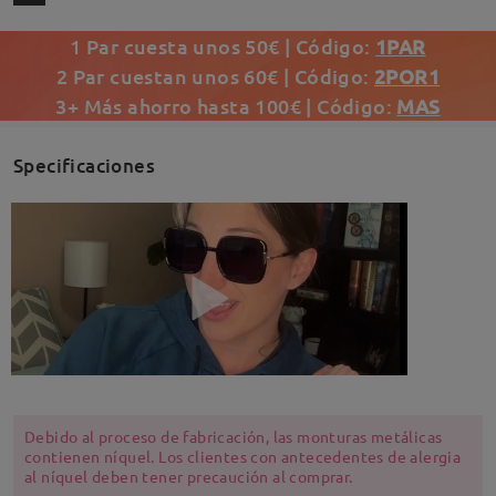
1 Par cuesta unos 50€ | Código:
1PAR
2 Par cuestan unos 60€ | Código:
2POR1
3+ Más ahorro hasta 100€ | Código:
MAS
Specificaciones
Debido al proceso de fabricación, las monturas metálicas
contienen níquel. Los clientes con antecedentes de alergia
al níquel deben tener precaución al comprar.