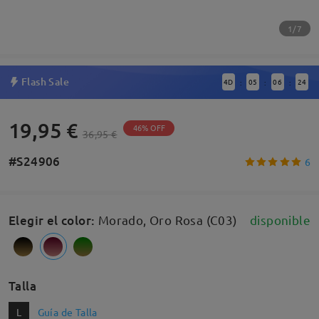
1/7
Flash Sale
4
D
05
06
23
:
:
:
19,95 €
46% OFF
36,95 €
#S24906
6
Elegir el color
:
Morado, Oro Rosa (C03)
disponible
Talla
L
Guía de Talla