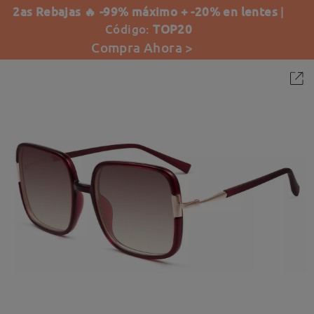
2as Rebajas 🔥 -99% máximo + -20% en lentes
|
Código:
TOP20
Compra Ahora >