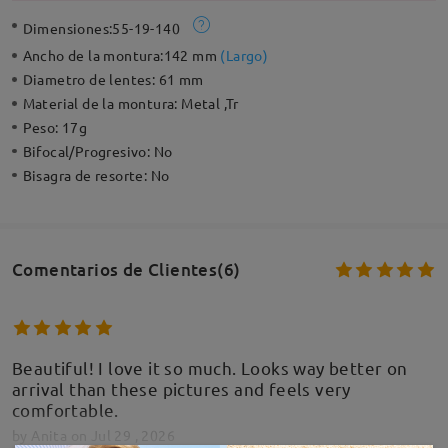
Dimensiones:
55-19-140
Ancho de la montura:
142 mm
(
Largo
)
Diametro de lentes:
61 mm
Material de la montura:
Metal ,Tr
Peso:
17g
Bifocal/Progresivo:
No
Bisagra de resorte:
No
Comentarios de Clientes(6)
Beautiful! I love it so much. Looks way better on
arrival than these pictures and feels very
comfortable.
by
Anita
on
Jul 29 , 2026