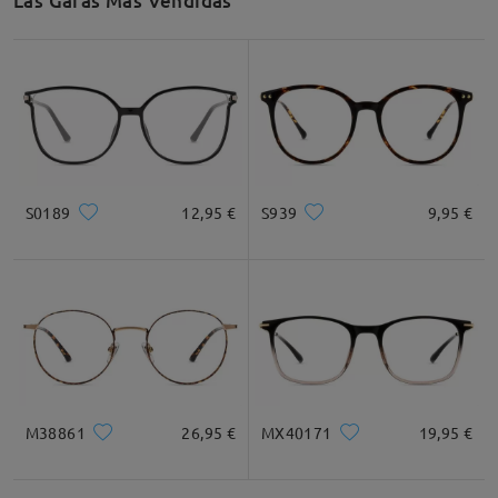
Las Gafas Más Vendidas
S0189
12,95 €
S939
9,95 €
M38861
26,95 €
MX40171
19,95 €