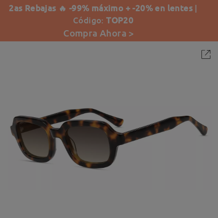
2as Rebajas 🔥 -99% máximo + -20% en lentes
|
Código:
TOP20
Compra Ahora >