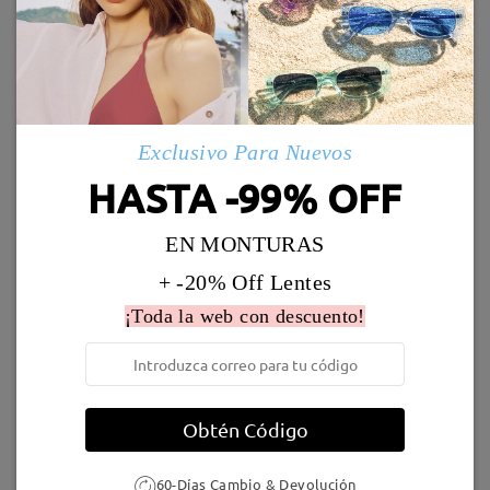
Solo una cosa tengo la nariz fina y las gafas bajan
Enviado
un poco en la parte de la nariz. Pero he usado las
pegatinas especiales y de momento está bien . Los
Marcos Similares
cristales son de buena calidad, son graduadas y veo
Envío
cosas perfectamente en ellos. Probablemente voy
5-7 días laborales
detalles
a pedir unas gafas más de otro tipo, pero con la
Exclusivo Para Nuevos
montura más ligera.
by
Anna
on
May 26 , 2026
HASTA -99% OFF
Llegado
EN MONTURAS
Andrew179
19,95 €
TM98509
19,95 €
+ -20% Off Lentes
¡Toda la web con descuento!
Obtén Código
Leer todos los
Bay009
26,95 €
S78012
26,95 €
60-Días Cambio & Devolución
comentarios