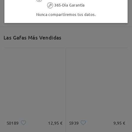
Deje su comentario
365-Día Garantía
Nunca compartiremos tus datos.
Las Gafas Más Vendidas
S0189
12,95 €
S939
9,95 €