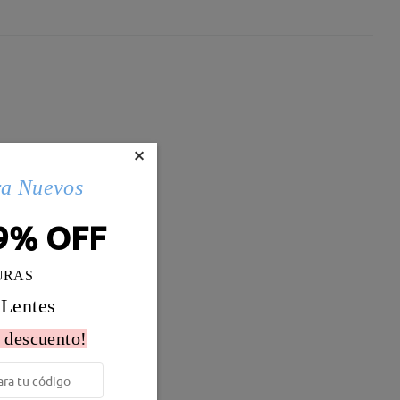
×
ra Nuevos
9% OFF
URAS
 Lentes
 descuento!
Peso:
18g