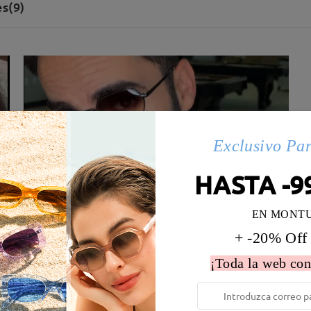
s(9)
Exclusivo Pa
HASTA -9
EN MONT
+ -20% Off
¡Toda la web con
 la montura:
133 mm
(
Medio
)
Diametro de lentes:
54 mm
e resorte:
No
Material de la montura:
Metal