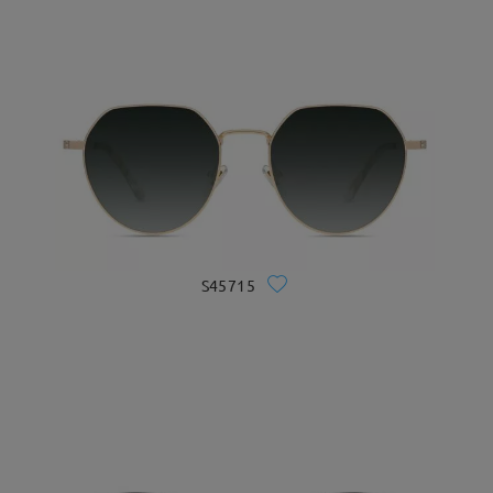
S45715