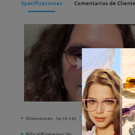
Specificaciones
Comentarios de Cliente
Dimensiones:
Ancho de
54-19-145
Bifocal/Progresivo:
No
Bisagra d