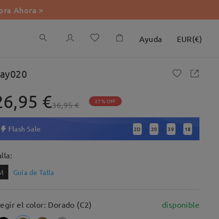
ra Ahora >
Ayuda
EUR
(
€
)
ay020
26,95 €
27% OFF
36,95 €
Flash Sale
2
D
20
39
17
:
:
:
lla:
M
Guía de Talla
legir el color: Dorado (C2)
disponible