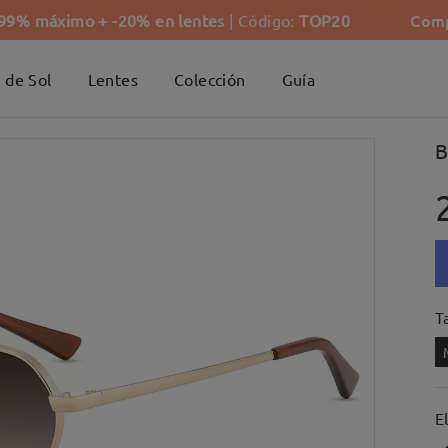
Comp
-99% máximo + -20% en lentes
| Código:
TOP20
 de Sol
Lentes
Colección
Guía
B
Ta
E