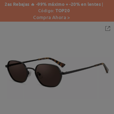
2as Rebajas 🔥 -99% máximo + -20% en lentes
|
Código:
TOP20
Compra Ahora >