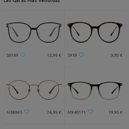
Las Gafas Más Vendidas
S0189
12,95 €
S939
9,95 €
M38861
26,95 €
MX40171
19,95 €