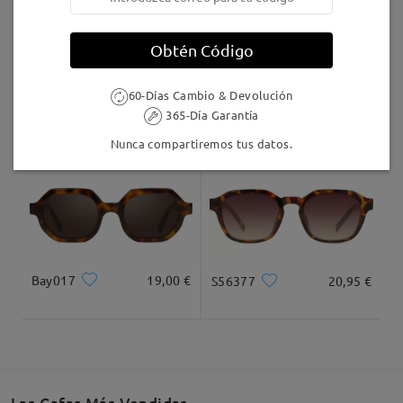
Llegado
Obtén Código
Leer todos los
60-Días Cambio & Devolución
comentarios
S45715
26,95 €
S74328
26,95 €
Deje su comentario
365-Día Garantía
Nunca compartiremos tus datos.
Bay017
19,00 €
S56377
20,95 €