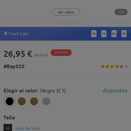
1/8
Ver vídeo
Flash Sale
1
D
13
04
56
:
:
:
26,95 €
27% OFF
36,95 €
#Bay020
9
Elegir el color
:
Negro (C1)
disponible
Talla
M
Guía de Talla