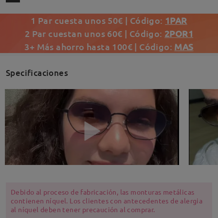
1 Par cuesta unos 50€ | Código:
1PAR
2 Par cuestan unos 60€ | Código:
2POR1
3+ Más ahorro hasta 100€ | Código:
MAS
Specificaciones
Debido al proceso de fabricación, las monturas metálicas
contienen níquel. Los clientes con antecedentes de alergia
al níquel deben tener precaución al comprar.