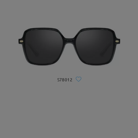
S78012