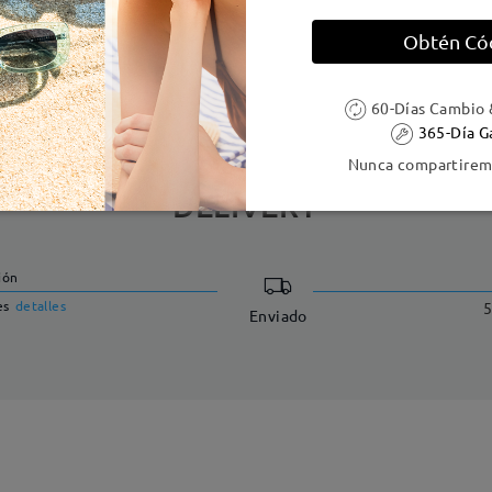
Obtén Có
e resorte:
No
Material de la montura:
Acetat
60-Días Cambio 
365-Día G
Nunca compartiremo
DELIVERY
ión
es
detalles
5
Enviado