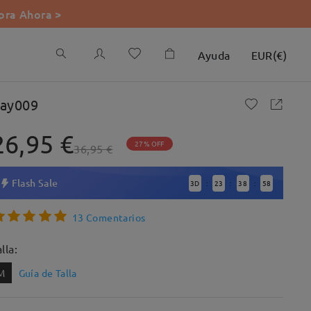
ra Ahora >
Ayuda
EUR
(
€
)
ay009
26,95 €
27% OFF
36,95 €
Flash Sale
3
D
23
38
57
:
:
:
13 Comentarios
lla:
M
Guía de Talla