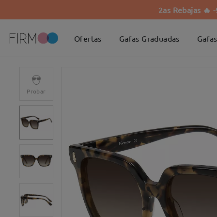
2as Rebajas 🔥 
Ofertas
Gafas Graduadas
Gafas
Probar