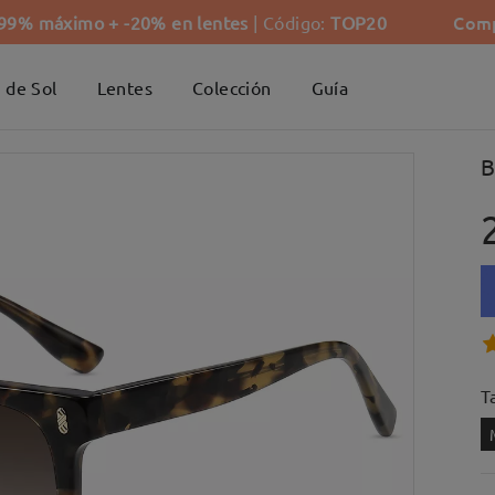
Comp
-99% máximo + -20% en lentes
| Código:
TOP20
 de Sol
Lentes
Colección
Guía
B
Ta