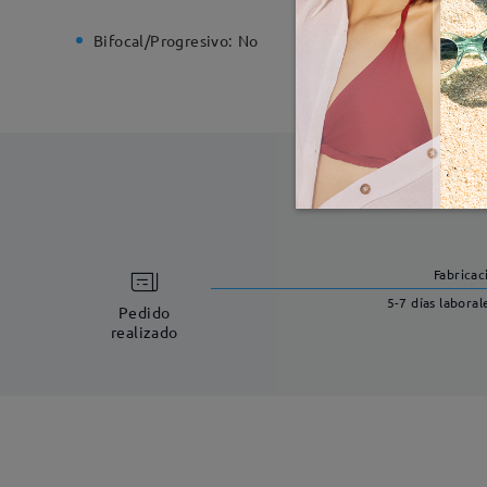
Bifocal/Progresivo:
No
Bisagra d
Fabricac
5-7 días laboral
Pedido
realizado