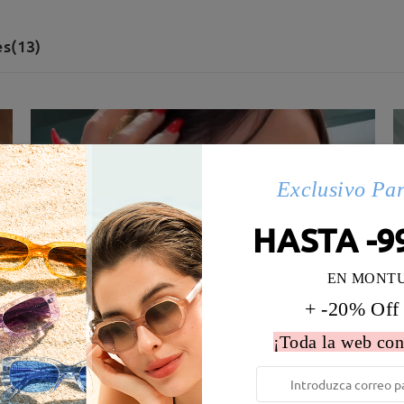
s(13)
Exclusivo Pa
HASTA -9
EN MONT
+ -20% Off
¡Toda la web con
 la montura:
129 mm
(
Medio
)
Diametro de lentes:
54 mm