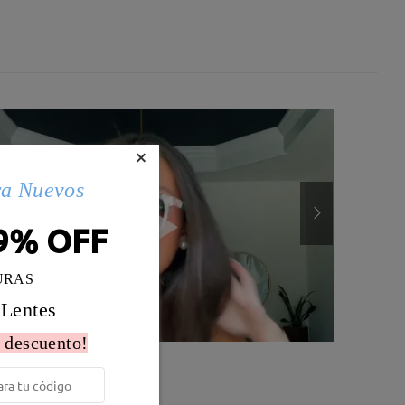
×
ra Nuevos
9% OFF
URAS
 Lentes
 descuento!
Peso:
26g