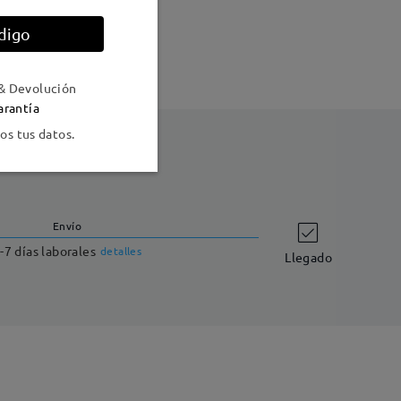
digo
o
& Devolución
arantía
s tus datos.
Envío
-7 días laborales
detalles
Llegado