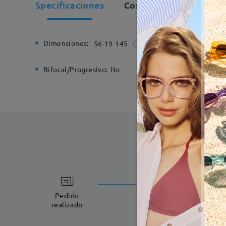
Specificaciones
Comentarios de Cliente
Dimensiones:
Ancho de
56-19-145
Bifocal/Progresivo:
No
Bisagra d
Fabricac
5-7 días laboral
Pedido
realizado