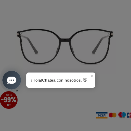
S0189
×