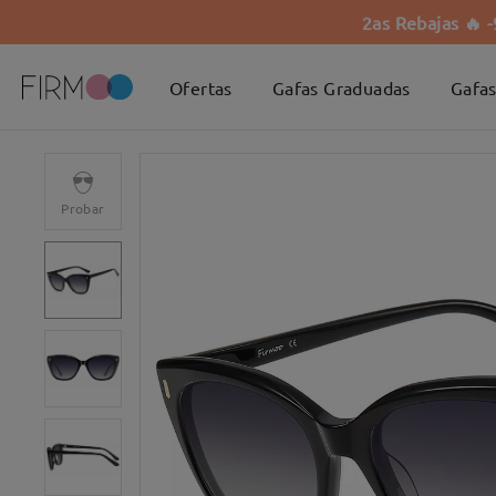
2as Rebajas 🔥 
Ofertas
Gafas Graduadas
Gafas
Probar