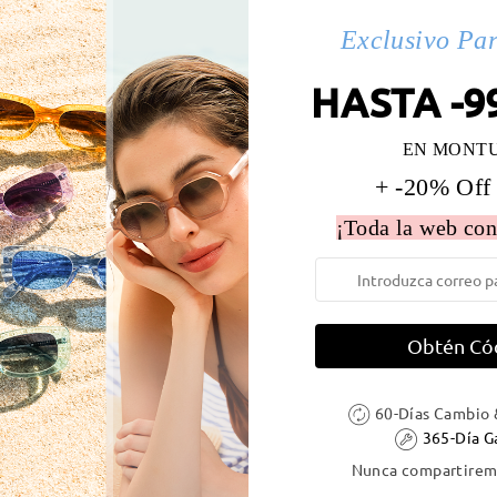
s(5)
Exclusivo Pa
HASTA -9
 la montura:
133 mm
(
Medio
)
Diametro de lentes:
56 mm
EN MONT
e resorte:
No
Material de la montura:
Acetat
+ -20% Off
¡Toda la web con
DELIVERY
Obtén Có
ión
60-Días Cambio 
es
detalles
5
Enviado
365-Día G
Nunca compartiremo