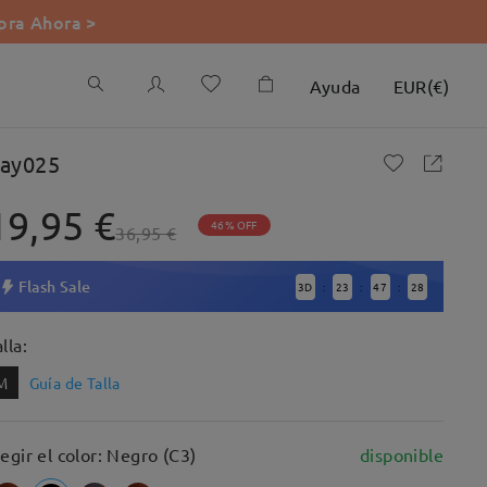
ra Ahora >
Ayuda
EUR
(
€
)
ay025
19,95 €
46% OFF
36,95 €
Flash Sale
3
D
23
47
27
:
:
:
lla:
M
Guía de Talla
legir el color: Negro (C3)
disponible