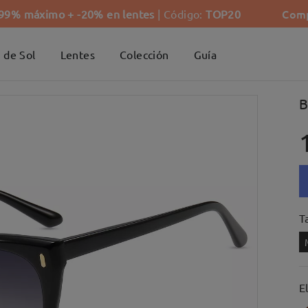
Comp
-99% máximo + -20% en lentes
| Código:
TOP20
 de Sol
Lentes
Colección
Guía
B
Ta
E