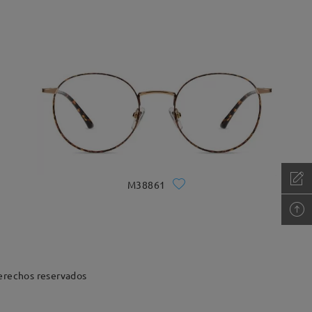
M38861
erechos reservados