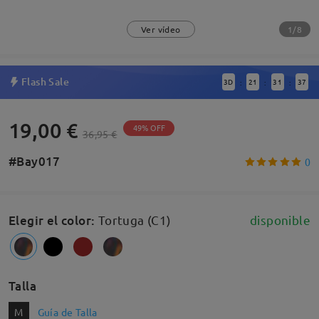
1/8
Ver vídeo
Flash Sale
3
D
21
31
36
:
:
:
19,00 €
49% OFF
36,95 €
#Bay017
0
Elegir el color
:
Tortuga (C1)
disponible
Talla
M
Guía de Talla