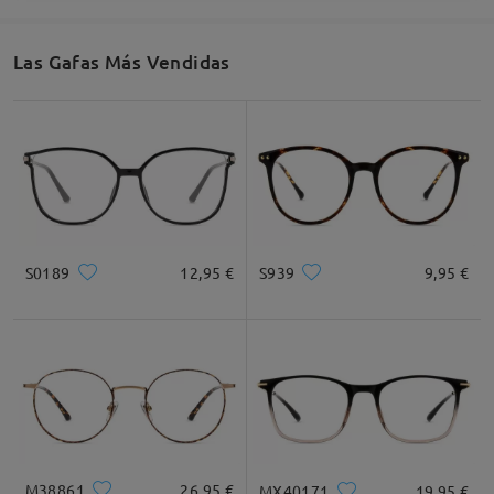
Las Gafas Más Vendidas
S0189
12,95 €
S939
9,95 €
M38861
26,95 €
MX40171
19,95 €