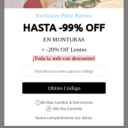
Envío
5-7 días laborales
detalles
Exclusivo Para Nuevos
HASTA -99% OFF
Llegado
EN MONTURAS
+ -20% Off Lentes
S45715
26,95 €
S74328
26,95 €
¡Toda la web con descuento!
Obtén Código
60-Días Cambio & Devolución
Bay020
26,95 €
S56377
20,95 €
365-Día Garantía
Nunca compartiremos tus datos.