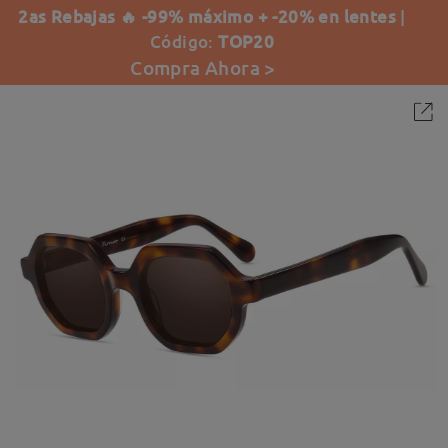
2as Rebajas 🔥 -99% máximo + -20% en lentes
|
Código:
TOP20
Compra Ahora >