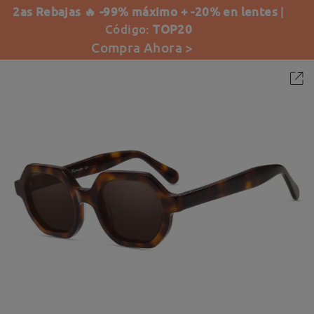
2as Rebajas 🔥 -99% máximo + -20% en lentes
|
Código:
TOP20
Compra Ahora >