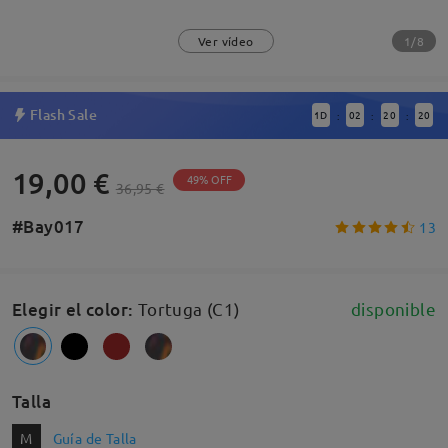
1/8
Ver vídeo
Flash Sale
1
D
02
20
20
:
:
:
19,00 €
49% OFF
36,95 €
#Bay017
13
Elegir el color
:
Tortuga (C1)
disponible
Talla
M
Guía de Talla