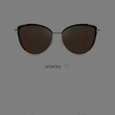
MT04352