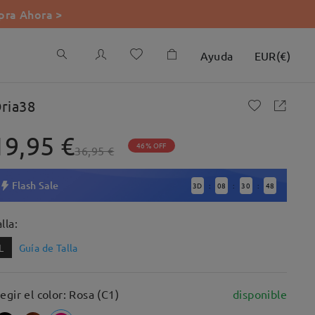
ra Ahora >
Ayuda
EUR
(
€
)
ria38
19,95 €
46% OFF
36,95 €
Flash Sale
3
D
08
30
47
:
:
:
lla:
L
Guía de Talla
legir el color: Rosa (C1)
disponible