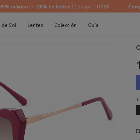
Comp
-99% máximo + -20% en lentes
| Código:
TOP20
 de Sol
Lentes
Colección
Guía
O
Ta
E