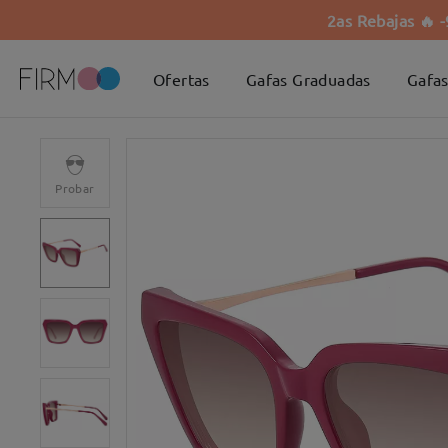
2as Rebajas 🔥 
Ofertas
Gafas Graduadas
Gafas
Probar