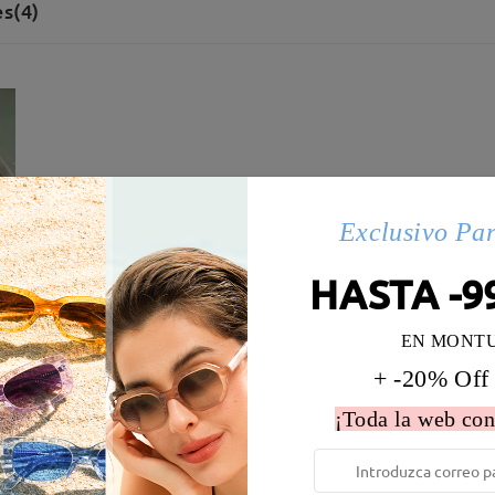
s(4)
Exclusivo Pa
HASTA -9
EN MONT
+ -20% Off
¡Toda la web con
 la montura:
138 mm
(
Largo
)
Diametro de lentes:
57 mm
e resorte:
Sí
Material de la montura:
Tr ,Met