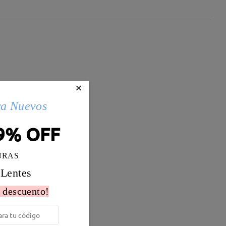
×
ra Nuevos
9% OFF
URAS
 Lentes
 descuento!
Peso:
25g
al