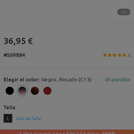
1/7
36,95 €
#S09884
8
Elegir el color
:
Negro, Rosado (C13)
disponible
Talla
L
Guía de Talla
1 Par cuesta unos 50€ | Código:
1PAR