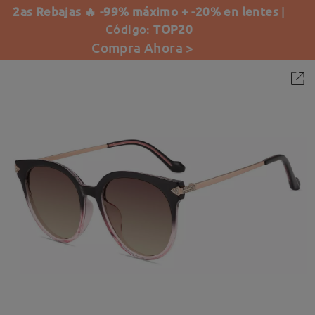
2as Rebajas 🔥 -99% máximo + -20% en lentes
|
Código:
TOP20
Compra Ahora >