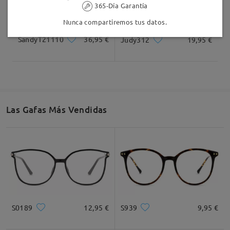
365-Día Garantía
Nunca compartiremos tus datos.
SandyT21110
36,95 €
Judy312
19,95 €
Las Gafas Más Vendidas
S0189
12,95 €
S939
9,95 €