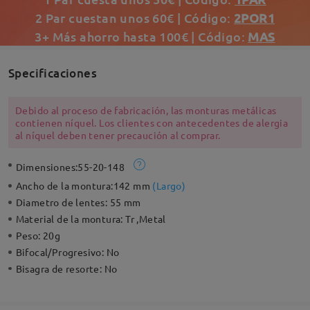
2 Par cuestan unos 60€ | Código:
2POR1
3+ Más ahorro hasta 100€ | Código:
MAS
Specificaciones
Debido al proceso de fabricación, las monturas metálicas
contienen níquel. Los clientes con antecedentes de alergia
al níquel deben tener precaución al comprar.
Dimensiones:
55-20-148
Ancho de la montura:
142 mm
(
Largo
)
Diametro de lentes:
55 mm
Material de la montura:
Tr ,Metal
Peso:
20g
Bifocal/Progresivo:
No
Bisagra de resorte:
No