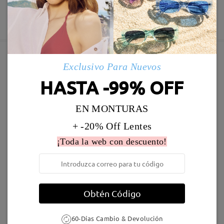
60 días de garantía de devolución y cambio
Fabricación
Garantía de 365 días
Descubrir Más
5-7 días laborales
detalles
Enviado
Exclusivo Para Nuevos
Marcos Similares
HASTA -99% OFF
Envío
5-7 días laborales
detalles
EN MONTURAS
+ -20% Off Lentes
Llegado
¡Toda la web con descuento!
ST945
19,95 €
ST0165
19,95 €
Obtén Código
60-Días Cambio & Devolución